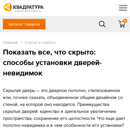
Ростов-на-Дону
Скидки
Контакты
ОТДЕЛОЧНЫЕ МАТЕРИАЛЫ
Доставка и оплата
0
Каталог товаров
+7 (863) 303-36-23
Готовые решения
Акции
в будние дни — с 9.00 до 19.00,
Сб, Вс — выходной
Главная
|
Статьи и советы
Отзывы
ЗАКАЗАТЬ ЗВОНОК
Показать все, что скрыто:
Вход
/
Регистрация
способы установки дверей-
невидимок
Скрытая дверь — это дверное полотно, стилизованное
или, точнее сказать, объединенное общим дизайном со
стеной, на которой оно находится. Преимущества
скрытых дверей: единство и зрительное увеличение
пространства, сохранение его целостности. Что еще дает
полотно-невидимка и в чем особенности его установки?