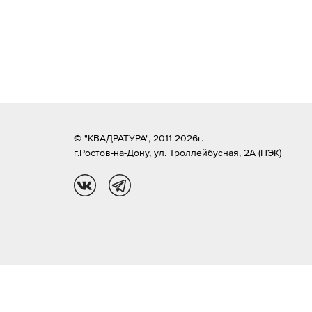
© "КВАДРАТУРА", 2011-2026г.
г.Ростов-на-Дону,
ул. Троллейбусная, 2А (ПЭК)
vk
tg