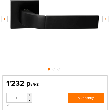
1'232 р.
/кт.
+
В корзину
-
кт.