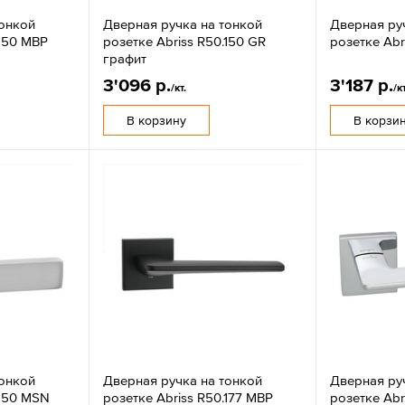
тонкой
Дверная ручка на тонкой
Дверная ру
.150 MBP
розетке Abriss R50.150 GR
розетке Abr
графит
3'096 р.
3'187 р.
/кт.
/кт
В корзину
В корзи
тонкой
Дверная ручка на тонкой
Дверная ру
.150 MSN
розетке Abriss R50.177 MBP
розетке Abr