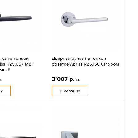
чка на тонкой
Дверная ручка на тонкой
iss R25.057 MBP
розетке Abriss R25.156 CP хром
овый
3'007 р.
т.
/кт.
ну
В корзину