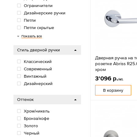
Ограничители
Дизайнерские ручки
Петли
Петли скрытые
Механизмы
Завертки
Для раздвижных дверей
Показать все
Стиль дверной ручки
Дверная ручка на 
Классический
розетке Abriss R25
Современный
хром
Винтажный
3'096 р.
/кт.
Дизайнерский
В корзину
Оттенок
Хром/никель
Бронза/кофе
Золото
Черный