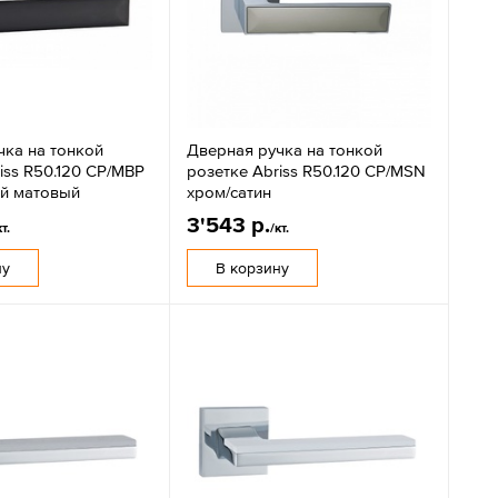
чка на тонкой
Дверная ручка на тонкой
iss R50.120 CP/MBP
розетке Abriss R50.120 CP/MSN
й матовый
хром/сатин
3'543 р.
кт.
/кт.
ну
В корзину