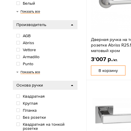
Белый
Медь
Графит
Латунь
Серебро
Показать все
Производитель
AGB
Дверная ручка на 
Abriss
розетке Abriss R25
Vettore
матовый хром
Armadillo
3'007 р.
/кт.
Punto
В корзину
Фуаро
Показать все
Основа ручки
Квадратная
Круглая
Планка
Без розетки
Квадратная на тонкой
розетке