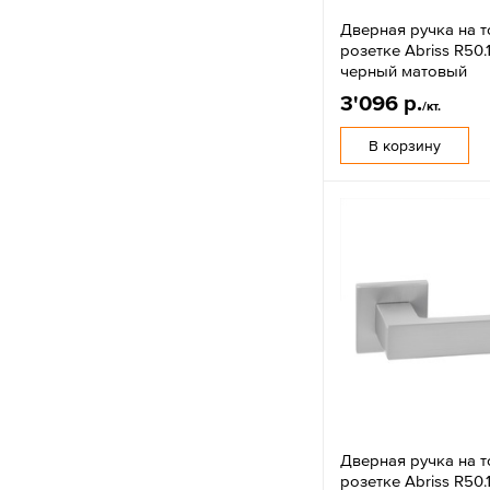
Дверная ручка на 
розетке Abriss R50
черный матовый
3'096 р.
/кт.
В корзину
Дверная ручка на 
розетке Abriss R50