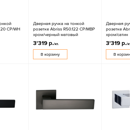
тонкой
Дверная ручка на тонкой
Дверная ру
.120 CP/WH
розетке Abriss R50.122 CP/MBP
розетке Abr
хром/черный матовый
хром/сатин
3'319 р.
3'319 р.
/кт.
/к
В корзину
В корзи