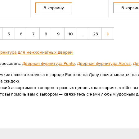
В корзину
В корзи
5
6
7
8
9
10
...
23
рнитура для межкомнатных дверей
ересовать:
Дверная фурнитура Punto
,
Дверная фурнитура Abriss
,
Дв
чки» нашего каталога в городе Ростове-на-Дону насчитывается на 
а скидок).
ий ассортимент товаров в разных ценовых категориях, чтобы вы с
отовы помочь вам с выбором — свяжитесь с нами любым удобным д