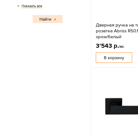
Круглая на тонкой розетке
Показать все
Найти
Дверная ручка на 
розетке Abriss R50
хром/белый
3'543 р.
/кт.
В корзину