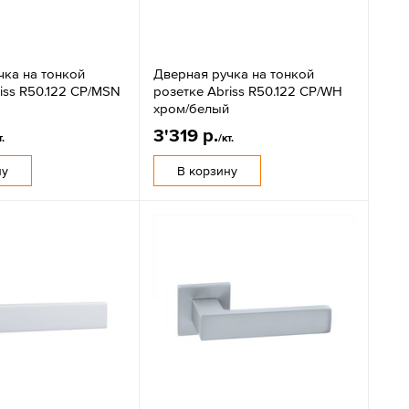
чка на тонкой
Дверная ручка на тонкой
iss R50.122 CP/MSN
розетке Abriss R50.122 CP/WH
хром/белый
3'319 р.
т.
/кт.
ну
В корзину