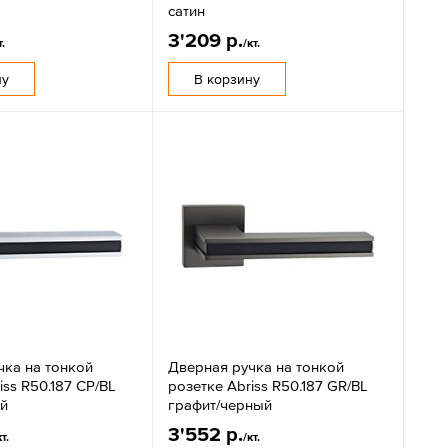
сатин
3'209 р.
т.
/кт.
ну
В корзину
чка на тонкой
Дверная ручка на тонкой
iss R50.187 CP/BL
розетке Abriss R50.187 GR/BL
й
графит/черный
3'552 р.
кт.
/кт.