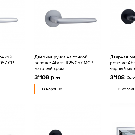
тонкой
Дверная ручка на тонкой
Дверная ру
.057 CP
розетке Abriss R25.057 MCP
розетке Abr
матовый хром
черный мат
3'108 р.
3'108 р.
/кт.
/к
В корзину
В корзи