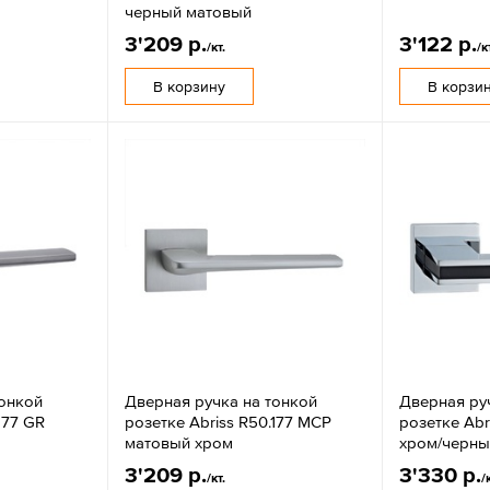
черный матовый
3'209 р.
3'122 р.
/кт.
/к
В корзину
В корзи
тонкой
Дверная ручка на тонкой
Дверная ру
177 GR
розетке Abriss R50.177 MCP
розетке Abr
матовый хром
хром/черны
3'209 р.
3'330 р.
/кт.
/