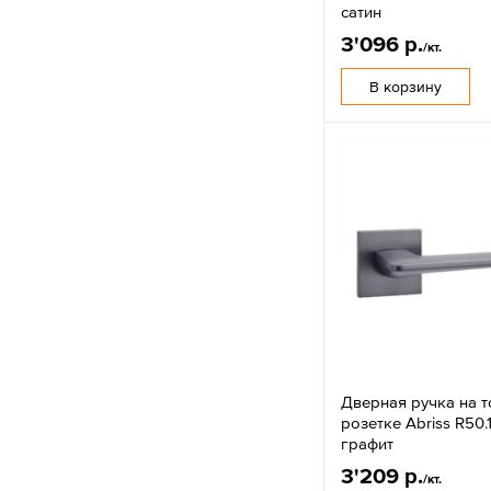
сатин
3'096 р.
/кт.
В корзину
Дверная ручка на 
розетке Abriss R50.
графит
3'209 р.
/кт.