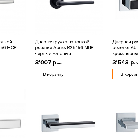
тонкой
Дверная ручка на тонкой
Дверная ру
.156 MCP
розетке Abriss R25.156 MBP
розетке Abr
черный матовый
хром/черны
3'007 р.
3'543 р.
/кт.
/
В корзину
В корзи