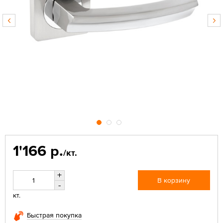
1'166 р.
/кт.
+
В корзину
-
кт.
Быстрая покупка