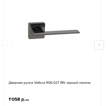
Дверная ручка Vettore R06.027 BN черный никель
1'058 р.
/кт.