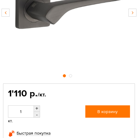
1'110 р.
/кт.
+
В корзину
-
кт.
Быстрая покупка