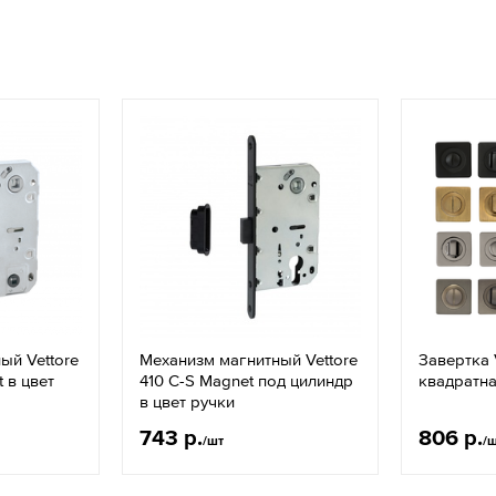
ый Vettore
Механизм магнитный Vettore
Завертка 
 в цвет
410 С-S Magnet под цилиндр
квадратна
в цвет ручки
743 р.
806 р.
/шт
/