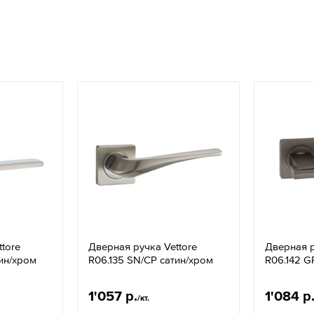
tore
Дверная ручка Vettore
Дверная р
тин/хром
R06.135 SN/CP сатин/хром
R06.142 G
1'057 р.
1'084 р
/кт.