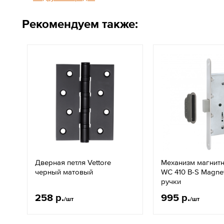
Рекомендуем также:
Дверная петля Vettore
Механизм магнитн
черный матовый
WC 410 B-S Magnet
ручки
258 р.
995 р.
/шт
/шт