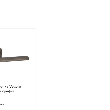
учка Vettore
R графит
.
/кт.