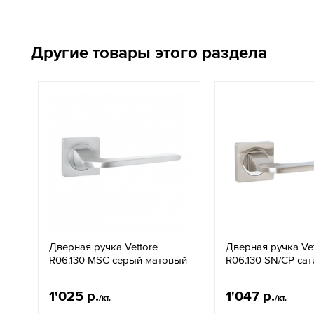
Другие товары этого раздела
Дверная ручка Vettore
Дверная ручка Vet
R06.130 MSC серый матовый
R06.130 SN/CP са
1'025 р.
1'047 р.
/кт.
/кт.