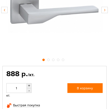
888 р.
/кт.
+
В корзину
-
кт.
Быстрая покупка