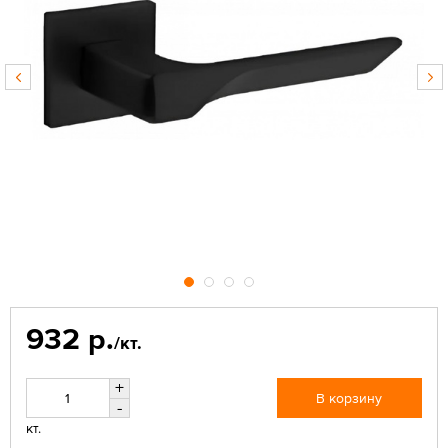
932 р.
/кт.
+
В корзину
-
кт.