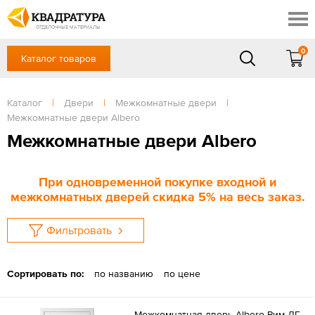
Ростов-на-Дону
Скидки
Контакты
ОТДЕЛОЧНЫЕ МАТЕРИАЛЫ
Доставка и оплата
0
Каталог товаров
+7 (863) 303-36-23
Готовые решения
Акции
в будние дни — с 9.00 до 19.00,
Сб, Вс — выходной
Каталог
|
Двери
|
Межкомнатные двери
|
Отзывы
Межкомнатные двери Albero
ЗАКАЗАТЬ ЗВОНОК
Межкомнатные двери Albero
Вход
/
Регистрация
При одновременной покупке входной и
межкомнатных дверей скидка 5% на весь заказ.
Фильтровать
Сортировать по:
по названию
по цене
Межкомнатная дверь Albero Рим ДГ