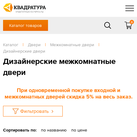
Ростов-на-Дону
Скидки
Контакты
ОТДЕЛОЧНЫЕ МАТЕРИАЛЫ
Доставка и оплата
0
Каталог товаров
+7 (863) 303-36-23
Готовые решения
Акции
в будние дни — с 9.00 до 19.00,
Сб, Вс — выходной
Каталог
|
Двери
|
Межкомнатные двери
|
Отзывы
Дизайнерские двери
ЗАКАЗАТЬ ЗВОНОК
Дизайнерские межкомнатные
Вход
/
Регистрация
двери
При одновременной покупке входной и
межкомнатных дверей скидка 5% на весь заказ.
Фильтровать
Сортировать по:
по названию
по цене