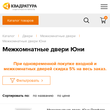
Ростов-на-Дону
Скидки
Контакты
ОТДЕЛОЧНЫЕ МАТЕРИАЛЫ
Доставка и оплата
0
Каталог товаров
+7 (863) 303-36-23
Готовые решения
Акции
в будние дни — с 9.00 до 19.00,
Сб, Вс — выходной
Каталог
|
Двери
|
Межкомнатные двери
|
Отзывы
Межкомнатные двери Юни
ЗАКАЗАТЬ ЗВОНОК
Межкомнатные двери Юни
Вход
/
Регистрация
При одновременной покупке входной и
межкомнатных дверей скидка 5% на весь заказ.
Фильтровать
Сортировать по:
по названию
по цене
Межкомнатная дверь Юни Перфето