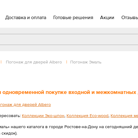
Доставка и оплата
Готовые решения
Акции
Отзыв
|
Погонаж для дверей Albero
|
Погонаж Эмаль
 одновременной покупке входной и межкомнатных д
гонаж для дверей Albero
ересовать:
Коллекции Эко-шпон
,
Коллекция Eco-wood
,
Коллекция м
аль» нашего каталога в городе Ростове-на-Дону на сегодняшний де
 скидок).