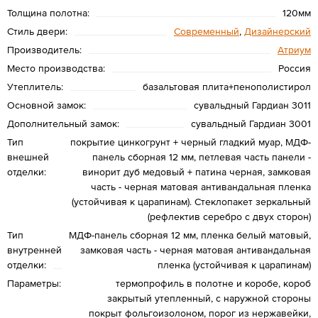
Толщина полотна:
120мм
Стиль двери:
Современный
,
Дизайнерский
Производитель:
Атриум
Место производства:
Россия
Утеплитель:
базальтовая плита+пенополистирол
Основной замок:
сувальдный Гардиан 3011
Дополнительный замок:
сувальдный Гардиан 3001
Тип
покрытие цинкогрунт + черный гладкий муар, МДФ-
внешней
панель сборная 12 мм, петлевая часть панели -
отделки:
винорит дуб медовый + патина черная, замковая
часть - черная матовая антивандальная пленка
(устойчивая к царапинам). Стеклопакет зеркальный
(рефлектив серебро с двух сторон)
Тип
МДФ-панель сборная 12 мм, пленка белый матовый,
внутренней
замковая часть - черная матовая антивандальная
отделки:
пленка (устойчивая к царапинам)
Параметры:
термопрофиль в полотне и коробе, короб
закрытый утепленный, с наружной стороны
покрыт фольгоизолоном, порог из нержавейки,