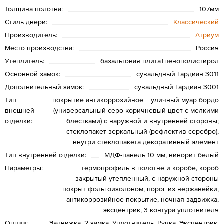
Толщина полотна:
107мм
Стиль двери:
Классический
Производитель:
Атриум
Место производства:
Россия
Утеплитель:
базальтовая плита+пенополистирол
Основной замок:
сувальдный Гардиан 3011
Дополнительный замок:
сувальдный Гардиан 3001
Тип
покрытие антикоррозийное + уличный муар бордо
внешней
(универсальный серо-коричневый цвет с мелкими
отделки:
блестками) с наружной и внутренней стороны;
стеклопакет зеркальный (рефлектив серебро),
внутри стеклопакета декоративный элемент
Тип внутренней отделки:
МДФ-панель 10 мм, винорит белый
Параметры:
термопрофиль в полотне и коробе, короб
закрытый утепленный, с наружной стороны
покрыт фольгоизолоном, порог из нержавейки,
антикоррозийное покрытие, ночная задвижка,
эксцентрик, 3 контура уплотнителя
Опции:
Задвижка, 2 замка, Уплотнитель, Ручка, Эксцентрик,