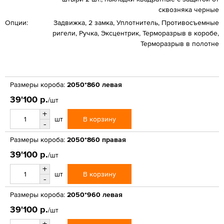
сквозняка черные
Опции:
Задвижка, 2 замка, Уплотнитель, Противосъемные
ригели, Ручка, Эксцентрик, Терморазрыв в коробе,
Терморазрыв в полотне
Размеры короба:
2050*860 левая
39'100 р.
/шт
+
В корзину
шт
-
Размеры короба:
2050*860 правая
39'100 р.
/шт
+
В корзину
шт
-
Размеры короба:
2050*960 левая
39'100 р.
/шт
+