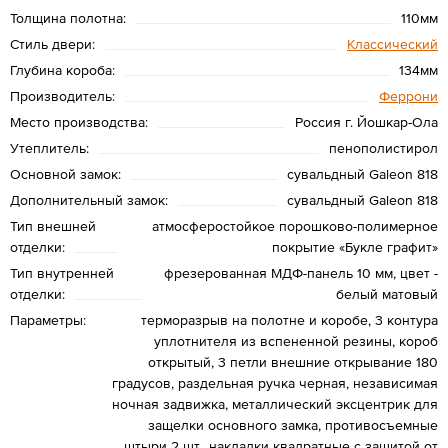
Толщина полотна:
110мм
Стиль двери:
Классический
Глубина короба:
134мм
Производитель:
Феррони
Место производства:
Россия г. Йошкар-Ола
Утеплитель:
пенополистирол
Основной замок:
сувальдный Galeon 818
Дополнительный замок:
сувальдный Galeon 818
Тип внешней
атмосферостойкое порошково-полимерное
отделки:
покрытие «Букле графит»
Тип внутренней
фрезерованная МДФ-панель 10 мм, цвет -
отделки:
белый матовый
Параметры:
терморазрыв на полотне и коробе, 3 контура
уплотнителя из вспененной резины, короб
открытый, 3 петли внешние открывание 180
градусов, раздельная ручка черная, независимая
ночная задвижка, металлический эксцентрик для
защелки основного замка, противосъемные
штыри 2 шт., накладки квадратные с защитой от