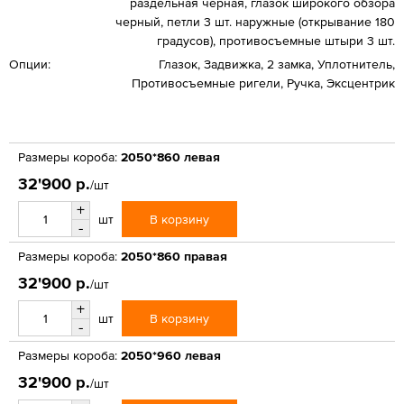
раздельная черная, глазок широкого обзора
черный, петли 3 шт. наружные (открывание 180
градусов), противосъемные штыри 3 шт.
Опции:
Глазок, Задвижка, 2 замка, Уплотнитель,
Противосъемные ригели, Ручка, Эксцентрик
Размеры короба:
2050*860 левая
32'900 р.
/шт
+
В корзину
шт
-
Размеры короба:
2050*860 правая
32'900 р.
/шт
+
В корзину
шт
-
Размеры короба:
2050*960 левая
32'900 р.
/шт