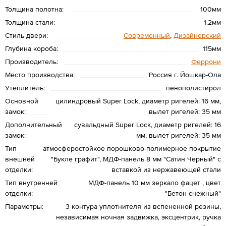
Толщина полотна:
100мм
Толщина стали:
1.2мм
Стиль двери:
Современный
,
Дизайнерский
Глубина короба:
115мм
Производитель:
Феррони
Место производства:
Россия г. Йошкар-Ола
Утеплитель:
пенополистирол
Основной
цилиндровый Super Lock, диаметр ригелей: 16 мм,
замок:
вылет ригелей: 35 мм
Дополнительный
сувальдный Super Lock, диаметр ригелей: 16
замок:
мм, вылет ригелей: 35 мм
Тип
атмосферостойкое порошково-полимерное покрытие
внешней
"Букле графит", МДФ-панель 8 мм "Сатин Черный" с
отделки:
вставкой из нержавеющей стали
Тип внутренней
МДФ-панель 10 мм зеркало фацет , цвет
отделки:
"Бетон снежный"
Параметры:
3 контура уплотнителя из вспененной резины,
независимая ночная задвижка, эксцентрик, ручка