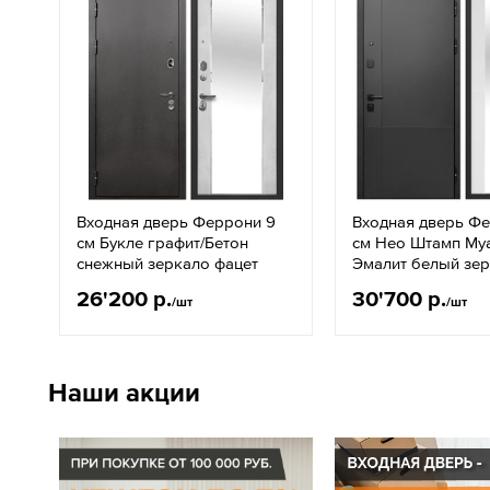
Входная дверь Феррони 9
Входная дверь Ф
см Букле графит/Бетон
см Нео Штамп Му
снежный зеркало фацет
Эмалит белый зе
26'200 р.
30'700 р.
/шт
/шт
Наши акции