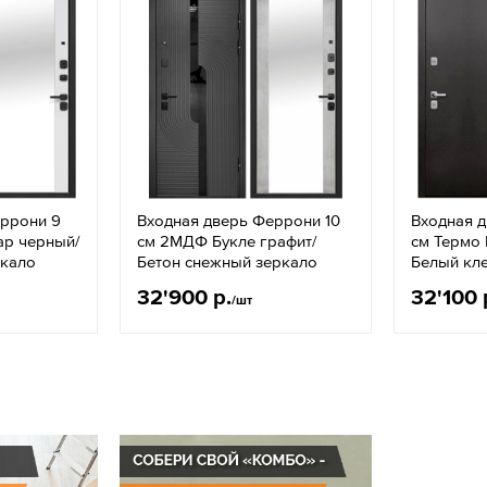
еррони 9
Входная дверь Феррони 10
Входная д
ар черный/
см 2МДФ Букле графит/
см Термо 
ркало
Бетон снежный зеркало
Белый кл
32'900 р.
32'100 
/шт