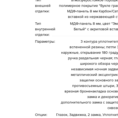
Тип
атмосферостойкое порошк
внешней
полимерное покрытие "Букле граф
отделки:
МДФ-панель 8 мм Карбон/Сат
вставкой из нержавеющей с
Тип
МДФ-панель 8 мм, цвет "Эм
внутренней
Белый" с акриловой вста
отделки:
Параметры:
3 контура уплотнител
вспененной резины; петли 3
наружные, открывание 180 граду
ручка раздельная черная; гл
широкого обзора чер
независимая ночная задви
металлический эксцентрик
защелки основного за
противосъемные штыри, 3 
врезная броненакладка основ
замка и декорати
дополнительного замка с защито
сквоз
Опции:
Глазок, Задвижка, 2 замка, Уплотни