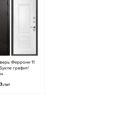
верь Феррони 11
Букле графит/
ен
р.
/шт