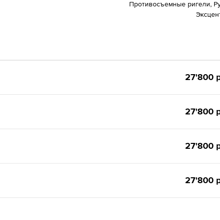
Противосъемные ригели, Ру
Эксцен
27'800 р
27'800 р
27'800 р
27'800 р