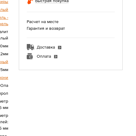
Быстрая покупка
тиры
елый
ль -
Расчет на месте
нель
Гарантия и возврат
алит
елый
00мм
Доставка
.2мм
Оплата
нный
15мм
рони
-Ола
ирол
метр
5 мм
метр
лей:
5 мм