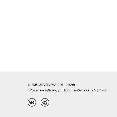
© "КВАДРАТУРА", 2011-2026г.
г.Ростов-на-Дону,
ул. Троллейбусная, 2А (ПЭК)
vk
tg