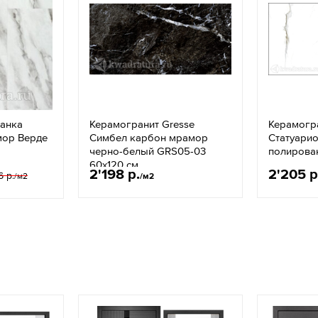
ланка
Керамогранит Gresse
Керамогра
мор Верде
Симбел карбон мрамор
Статуарио
черно-белый GRS05-03
полирова
60х120 см
2'198 р.
2'205 р
6 р.
/м2
/м2