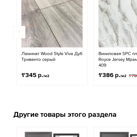
Ламинат Wood Style Viva Дуб
Виниловая SPC п
Тривенто серый
Royce Jersey Мра
409
1'345 р.
1'386 р.
1'79
/м2
/м2
Другие товары этого раздела