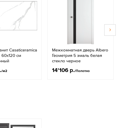
нит Casaticeramica
Межкомнатная дверь Albero
К
 60х120 см
Геометрия 5 эмаль белая
10
нный
стекло черное
.
14'106 р.
7
/м2
/Полотно