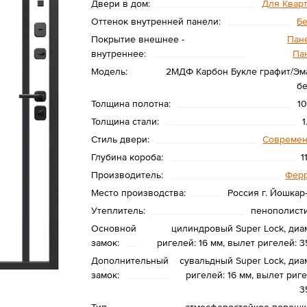
Двери в дом:
Для Квар
Оттенок внутренней панели:
Б
Покрытие внешнее -
Пане
внутреннее:
Па
Модель:
2МДФ Карбон Букле графит/Эм
б
Толщина полотна:
1
Толщина стали:
1
Стиль двери:
Совреме
Глубина короба:
1
Производитель:
Фер
Место производства:
Россия г. Йошкар
Утеплитель:
пенополист
Основной
цилиндровый Super Lock, диа
замок:
ригелей: 16 мм, вылет ригелей: 3
Дополнительный
сувальдный Super Lock, диа
замок:
ригелей: 16 мм, вылет риге
3