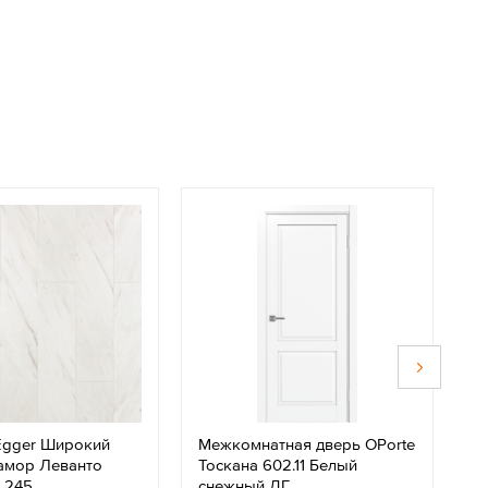
Egger Широкий
Межкомнатная дверь OPorte
М
амор Леванто
Тоскана 602.11 Белый
С
L245
снежный ДГ
б