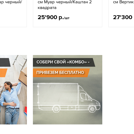
ар черный/
см Муар черный/Каштан 2
см Вертик
квадрата
25'900 р.
27'300 
/шт