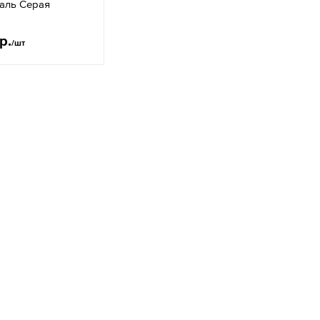
аль Серая
р.
/шт