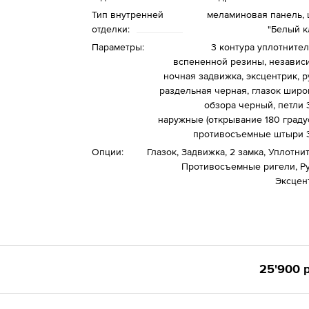
Тип внутренней
меламиновая панель, 
отделки:
"Белый к
Параметры:
3 контура уплотнител
вспененной резины, независ
ночная задвижка, эксцентрик, р
раздельная черная, глазок широ
обзора черный, петли 3
наружные (открывание 180 градус
противосъемные штыри 3
Опции:
Глазок, Задвижка, 2 замка, Уплотни
Противосъемные ригели, Ру
Эксцен
25'900 р