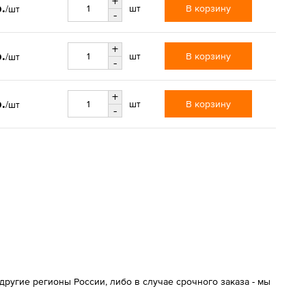
+
.
В корзину
шт
/шт
-
+
.
В корзину
шт
/шт
-
+
.
В корзину
шт
/шт
-
ругие регионы России, либо в случае срочного заказа - мы