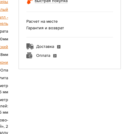
Быстрая покупка
тиры
елый
лл -
Расчет на месте
нель
Гарантия и возврат
рата
90мм
Доставка
ский
18мм
Оплата
рони
-Ола
лита
метр
5 мм
метр
лей:
5 мм
ово-
», 2
аллу