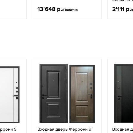
13'648 р.
2'111 р.
/Полотно
/
еррони 9
Входная дверь Феррони 9
Входная 