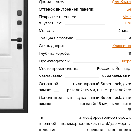
Двери в дом:
Для Квар
Оттенок внутренней панели:
Б
Покрытие внешнее -
Мета
внутреннее:
Па
Модель:
2 квад
Толщина полотна:
Стиль двери:
Классиче
Глубина короба:
1
Производитель:
Фер
Место производства:
Россия г. Йошкар
Утеплитель:
минеральная п
Основной
цилиндровый Super Lock, диа
замок:
ригелей: 16 мм, вылет ригелей: 3
Дополнительный
сувальдный Super Lock, диа
замок:
ригелей: 16 мм, вылет риге
3
Тип
атмосферостойкое порошк
внешней
полимерное покрытие «Муар Черный
отделки:
квадрата штамп по мет