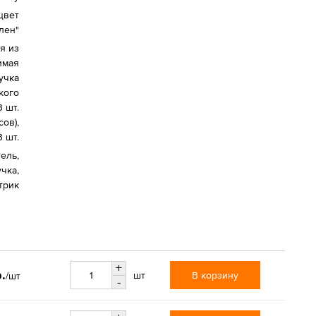
цвет
лен"
я из
имая
учка
кого
 шт.
ов),
 шт.
тель,
чка,
трик
+
.
В корзину
шт
/шт
-