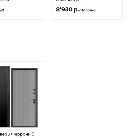
8'930 р.
1
м2
/Полотно
дверь Феррони 9