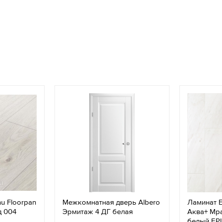
u Floorpan
Межкомнатная дверь Albero
Ламинат 
д 004
Эрмитаж 4 ДГ белая
Аква+ Мр
белый EP