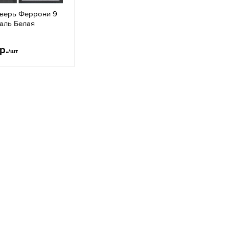
дверь Феррони 9
аль Белая
р.
/шт