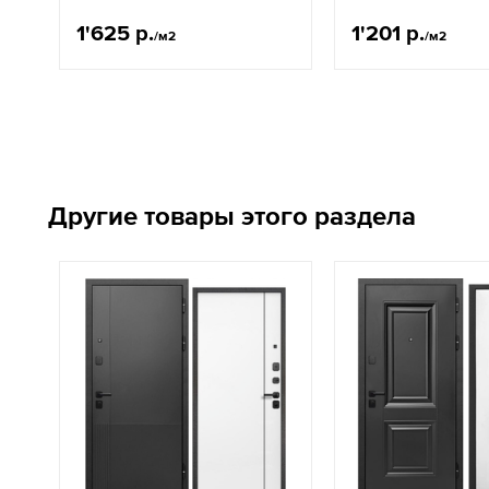
1'625 р.
1'201 р.
/м2
/м2
Другие товары этого раздела