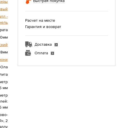
Быстрая покупка
тиры
евый
лл -
Расчет на месте
нель
Гарантия и возврат
рата
90мм
Доставка
ский
18мм
Оплата
рони
-Ола
лита
метр
5 мм
метр
лей:
5 мм
ово-
», 2
аллу