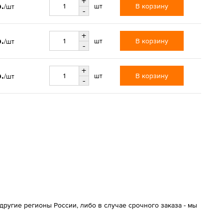
+
.
В корзину
шт
/шт
-
+
.
В корзину
шт
/шт
-
+
.
В корзину
шт
/шт
-
ругие регионы России, либо в случае срочного заказа - мы