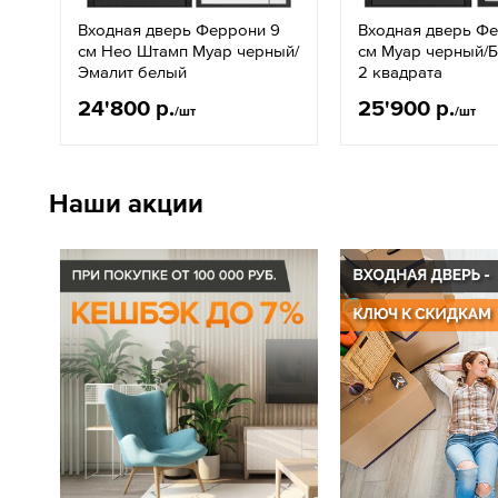
Входная дверь Феррони 9
Входная дверь Ф
см Нео Штамп Муар черный/
см Муар черный/
Эмалит белый
2 квадрата
24'800 р.
25'900 р.
/шт
/шт
Наши акции