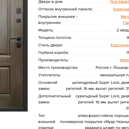
Двери в дом:
Для Квар
Оттенок внутренней панели:
Коричн
Покрытие внешнее -
Мета
внутреннее:
Па
Модель:
2 квад
Толщина полотна:
Стиль двери:
Классиче
Глубина короба:
1
Производитель:
Фер
Место производства:
Россия г. Йошкар
Утеплитель:
минеральная п
Основной
цилиндровый Super Lock, диа
замок:
ригелей: 16 мм, вылет ригелей: 3
Дополнительный
сувальдный Super Lock, диа
замок:
ригелей: 16 мм, вылет риге
3
Тип
атмосферостойкое порошк
внешней
полимерное покрытие «Муар Черный
отделки:
квадрата штамп по мет