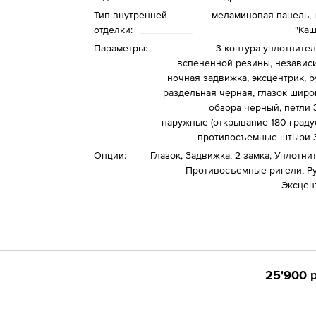
Тип внутренней
меламиновая панель, 
отделки:
"Каш
Параметры:
3 контура уплотнител
вспененной резины, независ
ночная задвижка, эксцентрик, р
раздельная черная, глазок широ
обзора черный, петли 3
наружные (открывание 180 градус
противосъемные штыри 3
Опции:
Глазок, Задвижка, 2 замка, Уплотни
Противосъемные ригели, Ру
Эксцен
25'900 р