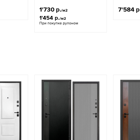
1'730 р.
7'584 р
/м2
1'454 р.
/м2
При покупке рулоном