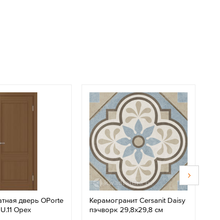
тная дверь OPorte
Керамогранит Cersanit Daisy
М
U.11 Орех
пэчворк 29,8x29,8 см
Б
с