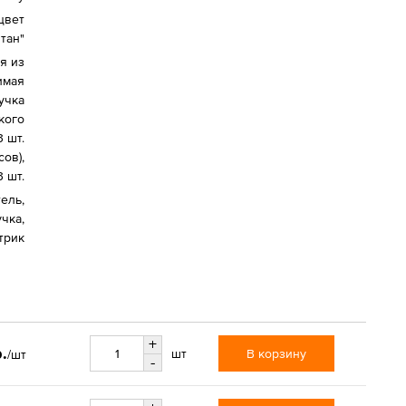
цвет
тан"
я из
имая
учка
кого
 шт.
ов),
 шт.
тель,
чка,
трик
+
.
В корзину
шт
/шт
-