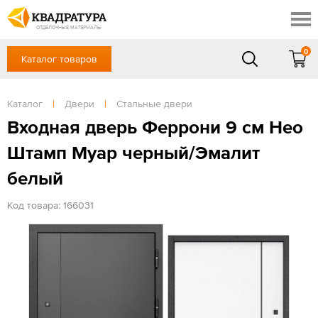
Ростов-на-Дону
Скидки
Контакты
ОТДЕЛОЧНЫЕ МАТЕРИАЛЫ
Доставка и оплата
0
Каталог товаров
+7 (863) 303-36-23
Готовые решения
Акции
в будние дни — с 9.00 до 19.00,
Сб, Вс — выходной
Каталог
|
Двери
|
Стальные двери
Отзывы
ЗАКАЗАТЬ ЗВОНОК
Входная дверь Феррони 9 см Нео
Вход
/
Регистрация
Штамп Муар черный/Эмалит
белый
Код товара: 166031