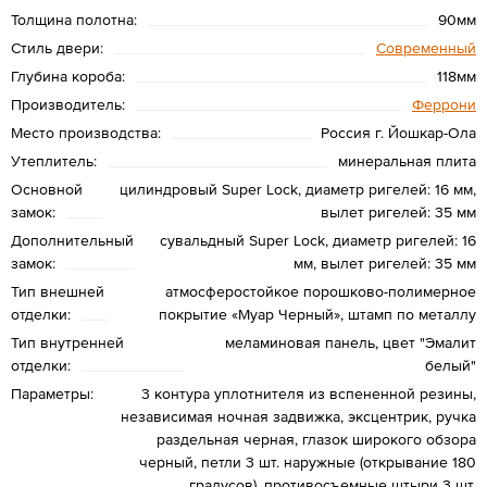
Толщина полотна:
90мм
Стиль двери:
Современный
Глубина короба:
118мм
Производитель:
Феррони
Место производства:
Россия г. Йошкар-Ола
Утеплитель:
минеральная плита
Основной
цилиндровый Super Lock, диаметр ригелей: 16 мм,
замок:
вылет ригелей: 35 мм
Дополнительный
сувальдный Super Lock, диаметр ригелей: 16
замок:
мм, вылет ригелей: 35 мм
Тип внешней
атмосферостойкое порошково-полимерное
отделки:
покрытие «Муар Черный», штамп по металлу
Тип внутренней
меламиновая панель, цвет "Эмалит
отделки:
белый"
Параметры:
3 контура уплотнителя из вспененной резины,
независимая ночная задвижка, эксцентрик, ручка
раздельная черная, глазок широкого обзора
черный, петли 3 шт. наружные (открывание 180
градусов), противосъемные штыри 3 шт.