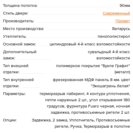
Толщина полотна:
90мм
Стиль двери:
Современный
Производитель:
Промет
Место производства:
Беларусь
Утеплитель:
пенополистирол
Основной замок:
цилиндровый 4-й класс взломостойкости
Дополнительный
сувальдный 4-й класс
замок:
взломостойкости
Тип внешней
полимерное покрытие "Букле Графит"
отделки:
(металл)
Тип внутренней
фрезерованная МДФ панель 8 мм. цвет
отделки:
"Экошагрень белая"
Параметры:
терморазрыв лабиринт, 4 контура уплотнения,
петли наружные 2 шт., угол открывания 180
градусов, фурнитура Fuaro черная, ночная
задвижка, противосъемные ригели 2 шт.
Опции:
Задвижка, 2 замка, Уплотнитель, Противосъемные
ригели, Ручка, Терморазрыв в полотне