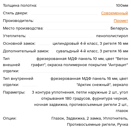
Толщина полотна:
100мм
Стиль двери:
Современный
Производитель:
Промет
Место производства:
Беларусь
Утеплитель:
пенополистирол
Основной замок:
цилиндровый 4-й класс, 3 ригеля 16 мм
Дополнительный замок:
сувальдный 4-й класс, 3 ригеля 16 мм
Тип
фрезерованная МДФ панель 10 мм, цвет "Бетон
внешней
графит", окраска полимерное покрытие "Антрацит"
отделки:
Тип внутренней
фрезерованная МДФ панель 16 мм, цвет
отделки:
"Арктик снежный", зеркало
Параметры:
3 контура уплотнения, петли наружные 2 шт., угол
открывания 180 градусов, фурнитура черная,
ночная задвижка, противосъемные ригели 2 шт.,
глазок
Опции:
Глазок, Задвижка, 2 замка, Уплотнитель,
Противосъемные ригели, Ручка