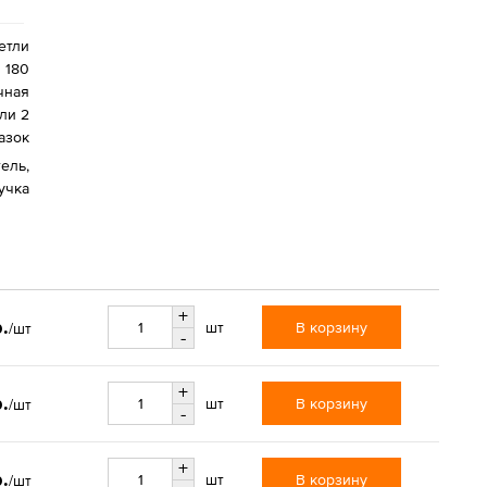
етли
 180
чная
ли 2
лазок
тель,
учка
+
.
В корзину
шт
/шт
-
+
.
В корзину
шт
/шт
-
+
.
В корзину
шт
/шт