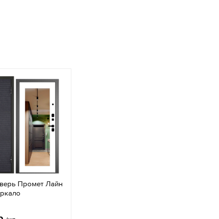
дверь Промет Лайн
ркало
р.