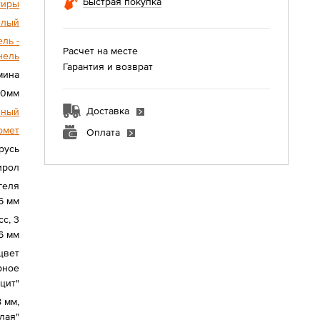
Быстрая покупка
тиры
елый
ль -
Расчет на месте
нель
Гарантия и возврат
мина
80мм
Доставка
нный
омет
Оплата
русь
ирол
геля
6 мм
с, 3
6 мм
цвет
рное
цит"
 мм,
лая"