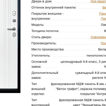
Двери в дом:
Для Квар
Оттенок внутренней панели:
Б
Покрытие внешнее -
Пане
внутреннее:
Па
Модель:
Ла
Толщина полотна:
Стиль двери:
Совреме
Производитель:
Пр
Место производства:
Бела
Утеплитель:
пенополист
Основной
цилиндровый 4-й класс, 3 ри
замок:
1
Дополнительный
сувальдный 4-й клас
замок:
ригеля 1
Тип
фрезерованная МДФ панель 8 мм, 
внешней
"Бетон графит", окраска полиме
отделки:
покрытие "Антра
Тип
фрезерованная МДФ панель 8
внутренней
цвет "Экошагрень бе