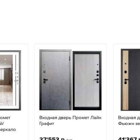
ромет
Входная дверь Промет Лайн
Входная 
й/
Графит
Фьюжн зе
зеркало
37'553 р.
41'367 