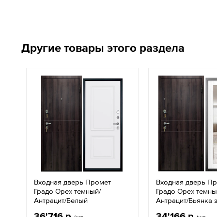
Другие товары этого раздела
Входная дверь Промет
Входная дверь П
Градо Орех темный/
Градо Орех темны
Антрацит/Белый
Антрацит/Бьянка 
36'716 р.
34'166 р.