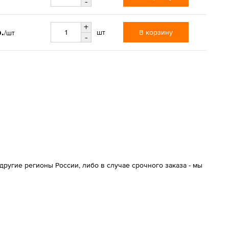
-
+
.
В корзину
шт
/шт
-
ругие регионы России, либо в случае срочного заказа - мы