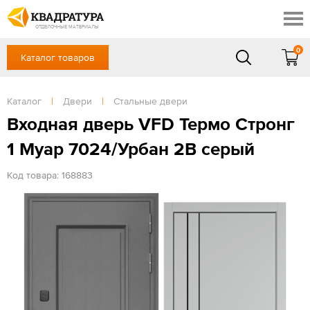
Ростов-на-Дону
Скидки
Контакты
ОТДЕЛОЧНЫЕ МАТЕРИАЛЫ
Доставка и оплата
0
Каталог товаров
+7 (863) 303-36-23
Готовые решения
Акции
в будние дни — с 9.00 до 19.00,
Сб, Вс — выходной
Каталог
|
Двери
|
Стальные двери
Отзывы
ЗАКАЗАТЬ ЗВОНОК
Входная дверь VFD Термо Стронг
Вход
/
Регистрация
1 Муар 7024/Урбан 2В серый
Код товара: 168883