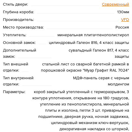
Стиль двери:
Современный
Глубина короба:
130мм
Производитель:
VFD
Место производства:
Россия
Утеплитель:
минеральная плита+пенополистирол
Основной замок:
цилиндровый Галеон 816, 4 класс защиты
Дополнительный
сувальдный Галеон 817, 4 класс
замок:
защиты
Тип внешней
стальной лист со сварной багетной рамкой в
отделки:
порошковой окраске "Муар Графит RAL 7024"
Тип внутренней
МДФ-панель серая с черным
отделки:
молдингом
Параметры:
короб закрытый утепленный с терморазрывом, 3
контура уплотнения, открывание на 180 градусов,
утепление из пенополистирола, минеральной
плиты и изолона, петли 3 шт. приварные на
подшипнике, дверная ручка, ночная задвижка,
цилиндровый механизм ключ-вертушок,
декоративная накладка со шторкой,