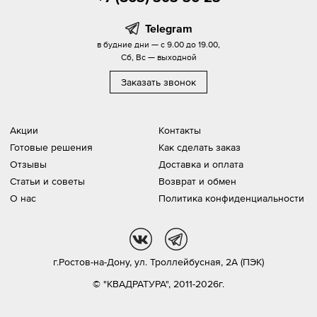
Telegram
в будние дни — с 9.00 до 19.00,
Сб, Вс — выходной
Заказать звонок
Акции
Контакты
Готовые решения
Как сделать заказ
Отзывы
Доставка и оплата
Статьи и советы
Возврат и обмен
О нас
Политика конфиденциальности
vk
tg
г.Ростов-на-Дону,
ул. Троллейбусная, 2А (ПЭК)
© "КВАДРАТУРА", 2011-2026г.