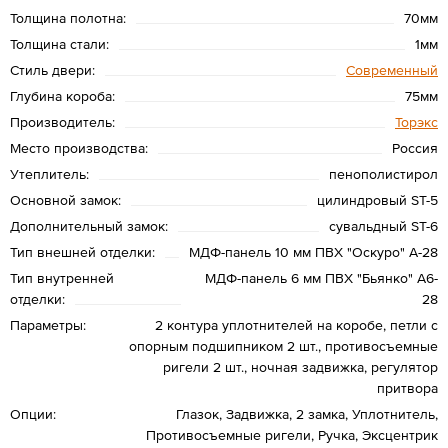
Толщина полотна:
70мм
Толщина стали:
1мм
Стиль двери:
Современный
Глубина короба:
75мм
Производитель:
Торэкс
Место производства:
Россия
Утеплитель:
пенополистирол
Основной замок:
цилиндровый ST-5
Дополнительный замок:
сувальдный ST-6
Тип внешней отделки:
МДФ-панель 10 мм ПВХ "Оскуро" A-28
Тип внутренней
МДФ-панель 6 мм ПВХ "Бьянко" A6-
отделки:
28
Параметры:
2 контура уплотнителей на коробе, петли с
опорным подшипником 2 шт., противосъемные
ригели 2 шт., ночная задвижка, регулятор
притвора
Опции:
Глазок, Задвижка, 2 замка, Уплотнитель,
Противосъемные ригели, Ручка, Эксцентрик