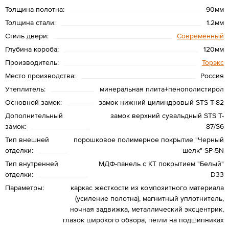
Толщина полотна:
90мм
Толщина стали:
1.2мм
Стиль двери:
Современный
Глубина короба:
120мм
Производитель:
Торэкс
Место производства:
Россия
Утеплитель:
минеральная плита+пенополистирол
Основной замок:
замок нижний цилиндровый STS T-82
Дополнительный
замок верхний сувальдный STS T-
замок:
87/S6
Тип внешней
порошковое полимерное покрытие "Черный
отделки:
шелк" SP-5N
Тип внутренней
МДФ-панель с КТ покрытием "Белый"
отделки:
D33
Параметры:
каркас жесткости из композитного материала
(усиление полотна), магнитный уплотнитель,
ночная задвижка, металлический эксцентрик,
глазок широкого обзора, петли на подшипниках