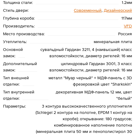
Толщина стали:
1.2мм
Стиль двери:
Современный
,
Дизайнерский
Глубина короба:
117мм
Производитель:
VFD
Место производства:
Россия
Утеплитель:
минеральная плита
Основной
сувальдный Гардиан 3211, 4 (наивысший) класс
замок:
взломостойкости, диаметр ригелей: 16 мм
Дополнительный
цилиндровый Гардиан 3001, 3 класс
замок:
взломостойкости, диаметр ригелей: 16 мм
Тип внешней
металл "Муар черный" + МДФ-панель с 3D
отделки:
фрезеровкой цвет "Sharkskin"
Тип внутренней
декоративная МДФ-панель 12 мм, цвет
отделки:
"белый"
Параметры:
3 контура высококачественного уплотнителя
(Schlegel 2 контура на полотне, EPDM 1 контур на
коробе); открывание: 180 градусов;
комбинированное наполнение полотна
(минеральная плита 50 мм и пенополистирол 30