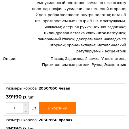
мм); усиленный лонжерон замка во всю высоту
полотна; профиль усиления на петлевой стороне;
2 доп. ребра жесткости внутри полотна; петли 3
шт.; противосъемные штыри 3 шт. с заглушками-
чашками; дверная ручка; ночная задвижка;
цилиндровая вставка ключ-шток-вертушок;
панорамный глазок; декоративная накладка со
шторкой; броненакладка; металлический
регулируемый эксцентрик
Опции:
Глазок, Задвижка, 2 замка, Уплотнитель,
Противосъемные ригели, Ручка, Эксцентрик
Размеры короба:
2050*860 левая
39'190 р.
/шт
+
В корзину
шт
-
Размеры короба:
2050*860 правая
39'190 р.
/шт