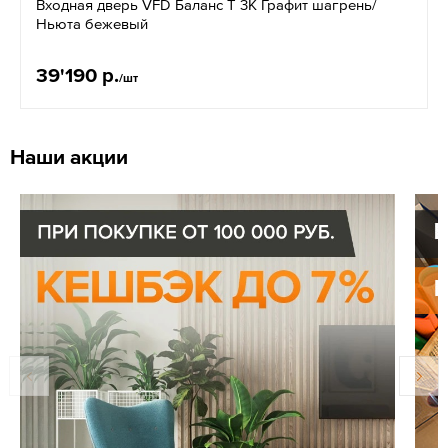
Входная дверь VFD Баланс T 3К Графит шагрень/
Ньюта бежевый
39'190 р.
/шт
Наши акции