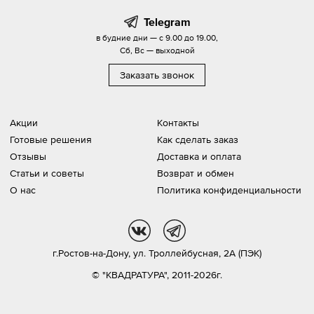
Telegram
в будние дни — с 9.00 до 19.00,
Сб, Вс — выходной
Заказать звонок
Акции
Контакты
Готовые решения
Как сделать заказ
Отзывы
Доставка и оплата
Статьи и советы
Возврат и обмен
О нас
Политика конфиденциальности
vk
tg
г.Ростов-на-Дону,
ул. Троллейбусная, 2А (ПЭК)
© "КВАДРАТУРА", 2011-2026г.