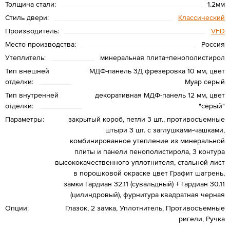
Толщина стали:
1.2мм
Стиль двери:
Классический
Производитель:
VFD
Место производства:
Россия
Утеплитель:
минеральная плита+пенополистирол
Тип внешней
МДФ-панель 3Д фрезеровка 10 мм, цвет
отделки:
Муар серый
Тип внутренней
декоративная МДФ-панель 12 мм, цвет
отделки:
"серый"
Параметры:
закрытый короб, петли 3 шт., противосъемные
штыри 3 шт. с заглушками-чашками,
комбинированное утепление из минеральной
плиты и панели пенополистирола, 3 контура
высококачественного уплотнителя, стальной лист
в порошковой окраске цвет Графит шагрень,
замки Гардиан 32.11 (сувальдный) + Гардиан 30.11
(цилиндровый), фурнитура квадратная черная
Опции:
Глазок, 2 замка, Уплотнитель, Противосъемные
ригели, Ручка