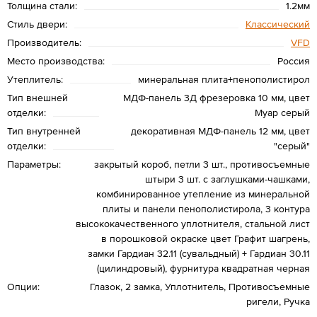
Толщина стали:
1.2мм
Стиль двери:
Классический
Производитель:
VFD
Место производства:
Россия
Утеплитель:
минеральная плита+пенополистирол
Тип внешней
МДФ-панель 3Д фрезеровка 10 мм, цвет
отделки:
Муар серый
Тип внутренней
декоративная МДФ-панель 12 мм, цвет
отделки:
"серый"
Параметры:
закрытый короб, петли 3 шт., противосъемные
штыри 3 шт. с заглушками-чашками,
комбинированное утепление из минеральной
плиты и панели пенополистирола, 3 контура
высококачественного уплотнителя, стальной лист
в порошковой окраске цвет Графит шагрень,
замки Гардиан 32.11 (сувальдный) + Гардиан 30.11
(цилиндровый), фурнитура квадратная черная
Опции:
Глазок, 2 замка, Уплотнитель, Противосъемные
ригели, Ручка