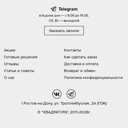
Telegram
в будние дни — с 9.00 до 19.00,
Сб, Вс — выходной
Заказать звонок
Акции
Контакты
Готовые решения
Как сделать заказ
Отзывы
Доставка и оплата
Статьи и советы
Возврат и обмен
О нас
Политика конфиденциальности
vk
tg
г.Ростов-на-Дону,
ул. Троллейбусная, 2А (ПЭК)
© "КВАДРАТУРА", 2011-2026г.