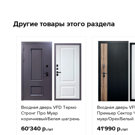
Другие товары этого раздела
Входная дверь VFD Tермо
Входная дверь V
Стронг Про Муар
Премьер Сектор 
коричневый/Белая шагрень
муар/Орех/Белый
60'340 р.
41'990 р.
/шт
/шт