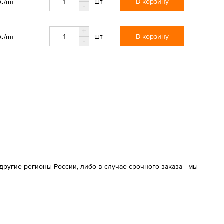
.
В корзину
шт
/шт
-
+
.
В корзину
шт
/шт
-
ругие регионы России, либо в случае срочного заказа - мы