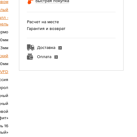
Быстрая покупка
ывом
елый
лл -
Расчет на месте
нель
Гарантия и возврат
Термо
10мм
Доставка
.3мм
ский
Оплата
40мм
VFD
ссия
ирол
дный
дный
овой
фит»
ь 16
лый»