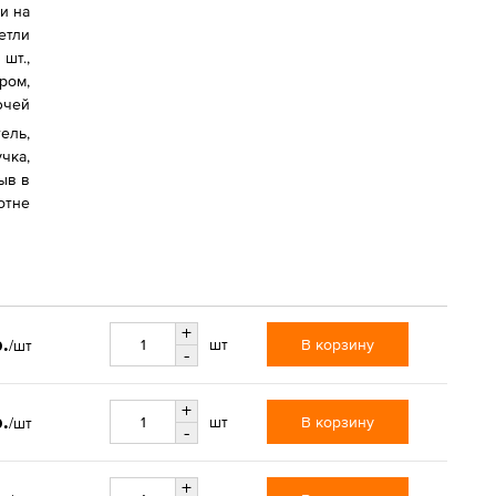
и на
етли
шт.,
ром,
лючей
ель,
чка,
ыв в
отне
+
.
В корзину
шт
/шт
-
+
.
В корзину
шт
/шт
-
+