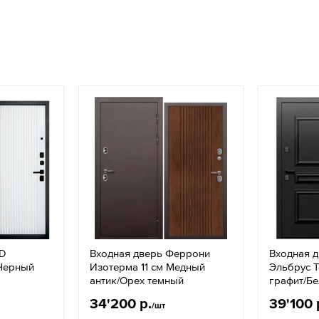
FD
Входная дверь Феррони
Входная 
Черный
Изотерма 11 см Медный
Эльбрус 
антик/Орех темный
графит/Б
34'200 р.
39'100 
/шт