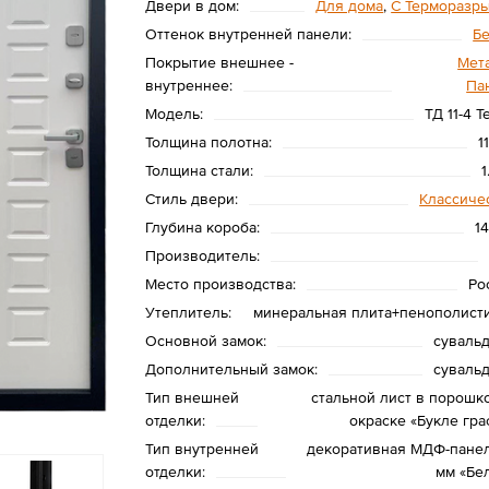
Двери в дом:
Для дома
,
С Терморазр
Оттенок внутренней панели:
Б
Покрытие внешнее -
Мета
внутреннее:
Па
Модель:
ТД 11-4 
Толщина полотна:
1
Толщина стали:
1
Стиль двери:
Классиче
Глубина короба:
1
Производитель:
Место производства:
Ро
Утеплитель:
минеральная плита+пенополист
Основной замок:
суваль
Дополнительный замок:
суваль
Тип внешней
стальной лист в порошк
отделки:
окраске «Букле гра
Тип внутренней
декоративная МДФ-панел
отделки:
мм «Бе