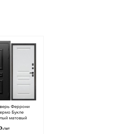
дверь Феррони
Термо Букле
елый матовый
р.
/шт