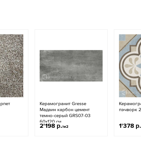
арпет
Керамогранит Gresse
Керамогра
Мадаин карбон цемент
пэчворк 2
темно-серый GRS07-03
60х120 см
2'198 р.
1'378 р.
/м2