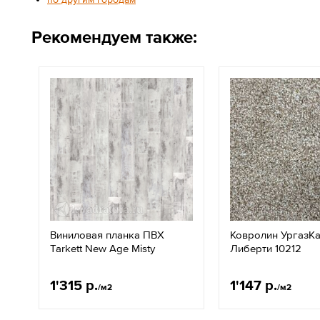
Рекомендуем также:
Виниловая планка ПВХ
Ковролин УргазК
Tarkett New Age Misty
Либерти 10212
1'315 р.
1'147 р.
/м2
/м2