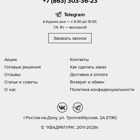
+7 (863) 303-36-23
Telegram
в будние дни — с 9.00 до 19.00,
Сб, Вс — выходной
Заказать звонок
Акции
Контакты
Готовые решения
Как сделать заказ
Отзывы
Доставка и оплата
Статьи и советы
Возврат и обмен
О нас
Политика конфиденциальности
vk
tg
г.Ростов-на-Дону,
ул. Троллейбусная, 2А (ПЭК)
© "КВАДРАТУРА", 2011-2026г.