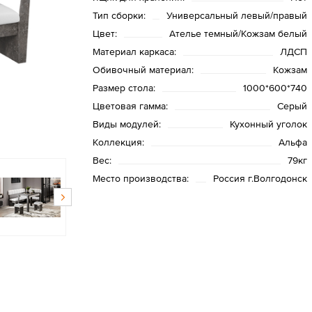
Тип сборки:
Универсальный левый/правый
Цвет:
Ателье темный/Кожзам белый
Материал каркаса:
ЛДСП
Обивочный материал:
Кожзам
Размер стола:
1000*600*740
Цветовая гамма:
Серый
Виды модулей:
Кухонный уголок
Коллекция:
Альфа
Вес:
79кг
Место производства:
Россия г.Волгодонск