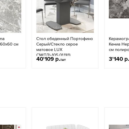
ima
Стол обеденный Портофино
Керамогр
 60х60 см
Серый/Стекло серое
Кениа Не
матовое LUX
см полир
СМ(ТД)-105.01.11(1)
40'109 р.
3'140 р
/шт