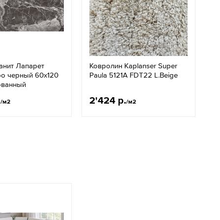
анит Лапарет
Ковролин Kaplanser Super
ро черный 60x120
Paula 5121A FDT22 L.Beige
ованный
.
2'424 р.
/м2
/м2