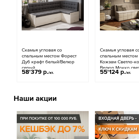
Скамья угловая со
Скамья угловая с
спальным местом Форест
спальным местом
Дуб крафт белый/Велюр
Кожзам Светло-к
серый
Велюр Мокко све
58'379 р.
55'124 р.
/кт.
/кт.
Наши акции