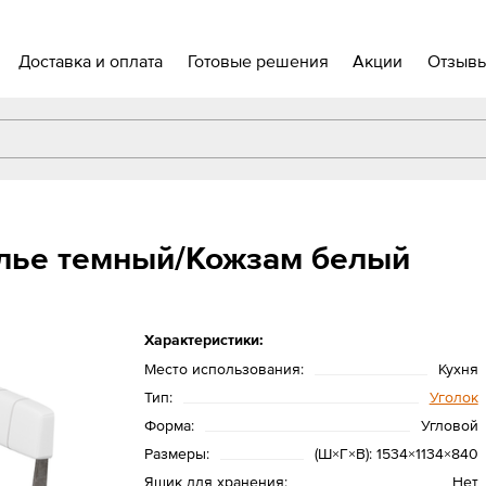
Доставка и оплата
Готовые решения
Акции
Отзыв
елье темный/Кожзам белый
Характеристики:
Место использования:
Кухня
Тип:
Уголок
Форма:
Угловой
Размеры:
(Ш×Г×В): 1534×1134×840
Ящик для хранения:
Нет