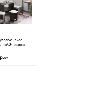
уголок Техас
емный/Экокожа
р.
/кт.