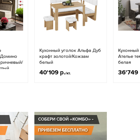
о
Кухонный уголок Альфа Дуб
Кухонный 
 Домино
крафт золотой/Кожзам
Ателье т
оричневый/
белый
белая
тлый
40'109 р.
36'749 
/кт.