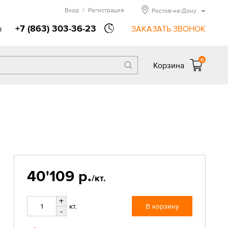
Вход
/
Регистрация
Ростов-на-Дону
+7 (863) 303-36-23
ы
ЗАКАЗАТЬ ЗВОНОК
0
Корзина
40'109 р.
/кт.
+
кт.
В корзину
-