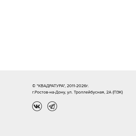
© "КВАДРАТУРА", 2011-2026г.
г.Ростов-на-Дону,
ул. Троллейбусная, 2А (ПЭК)
vk
tg