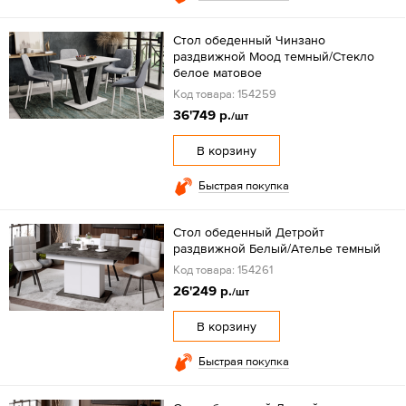
Стол обеденный Чинзано
раздвижной Моод темный/Стекло
белое матовое
Код товара: 154259
36'749 р.
/шт
В корзину
Быстрая покупка
Стол обеденный Детройт
раздвижной Белый/Ателье темный
Код товара: 154261
26'249 р.
/шт
В корзину
Быстрая покупка