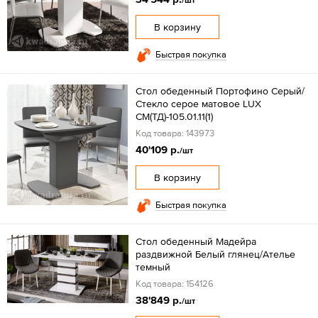
/шт
В корзину
Быстрая покупка
Стол обеденный Портофино Серый/
Стекло серое матовое LUX
СМ(ТД)-105.01.11(1)
Код товара: 143973
40'109 р.
/шт
В корзину
Быстрая покупка
Стол обеденный Мадейра
раздвижной Белый глянец/Ателье
темный
Код товара: 154126
38'849 р.
/шт