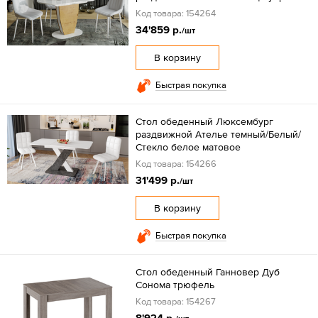
Код товара: 154264
34'859 р.
/шт
В корзину
Быстрая покупка
Стол обеденный Люксембург
раздвижной Ателье темный/Белый/
Стекло белое матовое
Код товара: 154266
31'499 р.
/шт
В корзину
Быстрая покупка
Стол обеденный Ганновер Дуб
Сонома трюфель
Код товара: 154267
8'924 р.