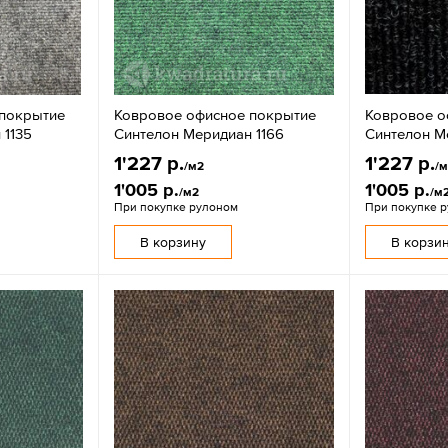
 покрытие
Ковровое офисное покрытие
Ковровое о
 1135
Синтелон Меридиан 1166
Синтелон М
1'227 р.
1'227 р.
/м2
/
1'005 р.
1'005 р.
/м2
/м
При покупке рулоном
При покупке 
В корзину
В корзи