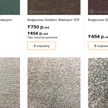
Фаворит
Ковролин Sintelon Фаворит 1211
Ковролин Si
1'730 р.
/м2
1'454 р.
/м2
1'454 р.
/
При покупке рулоном
В корзину
В корзи