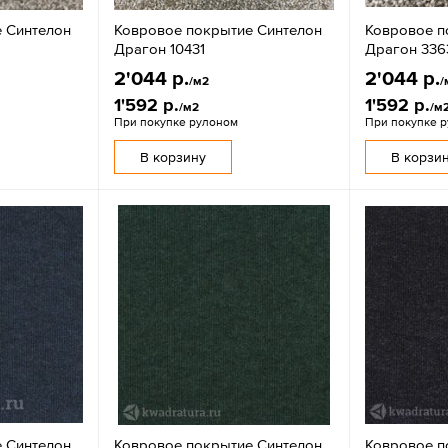
 Синтелон
Ковровое покрытие Синтелон
Ковровое п
Драгон 10431
Драгон 336
2'044 р.
2'044 р.
/м2
/
1'592 р.
1'592 р.
/м2
/м
При покупке рулоном
При покупке 
В корзину
В корзи
 Синтелон
Ковровое покрытие Синтелон
Ковровое п