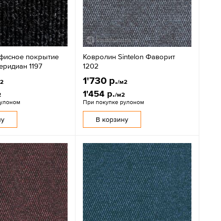
фисное покрытие
Ковролин Sintelon Фаворит
еридиан 1197
1202
1'730 р.
м2
/м2
1'454 р.
2
/м2
рулоном
При покупке рулоном
ну
В корзину