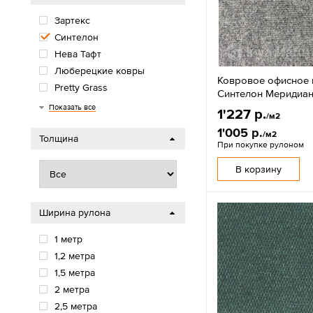
Зартекс
Синтелон
Нева Тафт
Люберецкие ковры
Ковровое офисное
Pretty Grass
Синтелон Меридиан
Витебские ковры
УргазКарпет
Oz Kaplan
Kaplanser
Ковры Бреста
Plato Hali
Sam Negin
Mers
Filoteks
Safyan
Импортэкс
Показать все
1'227 р.
/м2
1'005 р.
/м2
Толщина
При покупке рулоном
В корзину
Ширина рулона
1 метр
1,2 метра
1,5 метра
2 метра
2,5 метра