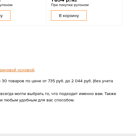
2
/м2
рулоном
При покупке рулоном
ну
В корзину
езиновой основой
.
0 товаров по цене от 735 руб. до 2 044 руб. (без учета
сегда могли выбрать то, что подходит именно вам. Также
ми любым удобным для вас способом.