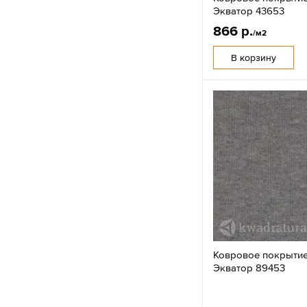
Экватор 43653
866 р.
/м2
В корзину
Ковровое покрытие
Экватор 89453