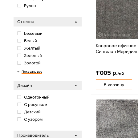
Рулон
Оттенок
Бежевый
Белый
Ковровое офисное
Желтый
Синтелон Меридиан 
Зеленый
Золотой
Коричневый
Красный
Оранжевый
Розовый
Серебро
Серый
Синий
Фиолетовый
Цветной
Черный
1'005 р.
Показать все
/м2
В корзину
Дизайн
Однотонный
С рисунком
Детский
С узором
Производитель