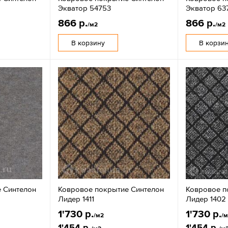
Экватор 54753
Экватор 63
866 р.
866 р.
/м2
/м2
В корзину
В корзи
 Синтелон
Ковровое покрытие Синтелон
Ковровое п
Лидер 1411
Лидер 1402
1'730 р.
1'730 р.
/м2
/
1'454 р.
1'454 р.