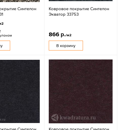
окрытие Синтелон
Ковровое покрытие Синтелон
31
Экватор 33753
м2
2
866 р.
/м2
рулоном
ну
В корзину
окрытие Синтелон
Ковровое покрытие Синтелон