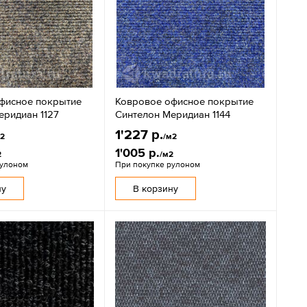
фисное покрытие
Ковровое офисное покрытие
еридиан 1127
Синтелон Меридиан 1144
1'227 р.
м2
/м2
1'005 р.
2
/м2
рулоном
При покупке рулоном
ну
В корзину