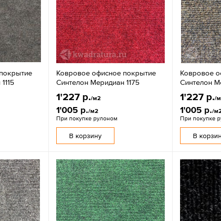
 покрытие
Ковровое офисное покрытие
Ковровое о
1115
Синтелон Меридиан 1175
Синтелон М
1'227 р.
1'227 р.
/м2
/
1'005 р.
1'005 р.
/м2
/м
При покупке рулоном
При покупке 
В корзину
В корзи