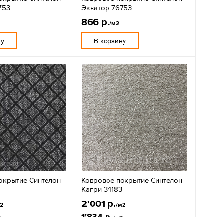
753
Экватор 76753
866 р.
/м2
ну
В корзину
окрытие Синтелон
Ковровое покрытие Синтелон
Капри 34183
2'001 р.
м2
/м2
1'834 р.