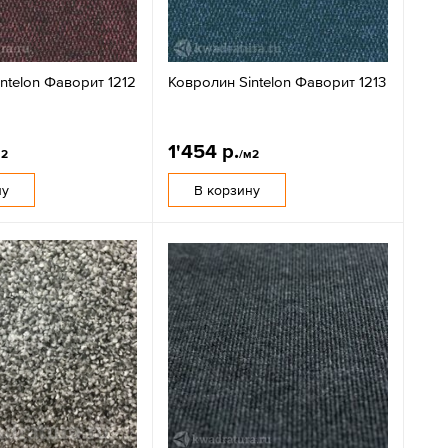
ntelon Фаворит 1212
Ковролин Sintelon Фаворит 1213
1'454 р.
м2
/м2
ну
В корзину