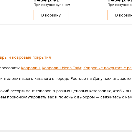
/м2
/м
При покупке рулоном
При покупке 
В корзину
В корзи
вры и ковровые покрытия
ересовать:
Ковролин
,
Ковролин Нева Тафт
,
Ковровые покрытия с р
интелон» нашего каталога в городе Ростове-на-Дону насчитывается 3
ий ассортимент товаров в разных ценовых категориях, чтобы вы в
овы проконсультировать вас и помочь с выбором — свяжитесь с на