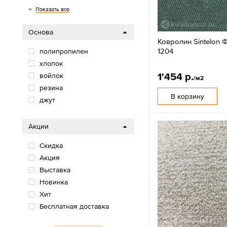
3 метра
3,5 метра
4 метра
5 метров
Показать все
Основа
Ковролин Sintelon 
1204
полипропилен
хлопок
1'454 р.
войлок
/м2
резина
В корзину
джут
Акции
Скидка
Акция
Выставка
Новинка
Хит
Бесплатная доставка