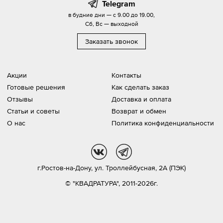
Telegram
в будние дни — с 9.00 до 19.00,
Сб, Вс — выходной
Заказать звонок
Акции
Контакты
Готовые решения
Как сделать заказ
Отзывы
Доставка и оплата
Статьи и советы
Возврат и обмен
О нас
Политика конфиденциальности
vk
tg
г.Ростов-на-Дону,
ул. Троллейбусная, 2А (ПЭК)
© "КВАДРАТУРА", 2011-2026г.