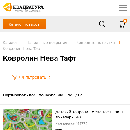
Ростов-на-Дону
Скидки
Контакты
ОТДЕЛОЧНЫЕ МАТЕРИАЛЫ
Доставка и оплата
0
Каталог товаров
+7 (863) 303-36-23
Готовые решения
Акции
в будние дни — с 9.00 до 19.00,
Сб, Вс — выходной
Каталог
|
Напольные покрытия
|
Ковровые покрытия
|
Отзывы
Ковролин Нева Тафт
ЗАКАЗАТЬ ЗВОНОК
Ковролин Нева Тафт
Вход
/
Регистрация
Фильтровать
Сортировать по:
по названию
по цене
Детский ковролин Нева Тафт принт
Лунапарк 610
Код товара: 144775