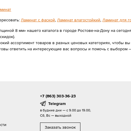
минат
ересовать:
Ламинат с фаской
,
Ламинат влагостойкий
,
Ламинат для г
лщиной 8 мм» нашего каталога в городе Ростове-на-Дону на сегодн
 скидок).
ий ассортимент товаров в разных ценовых категориях, чтобы вы с
отовы ответить на интересующие вас вопросы и помочь с выбором 
+7 (863) 303-36-23
Telegram
в будние дни — с 9.00 до 19.00,
Сб, Вс — выходной
сти
Заказать звонок