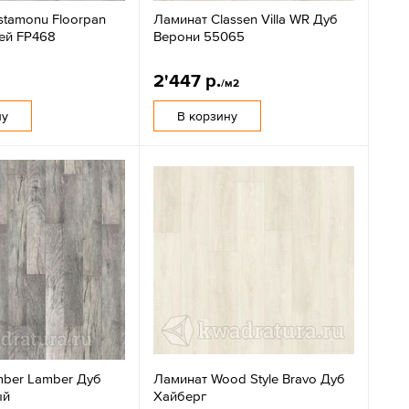
stamonu Floorpan
Ламинат Classen Villa WR Дуб
рей FP468
Верони 55065
2'447 р.
/м2
ну
В корзину
mber Lamber Дуб
Ламинат Wood Style Bravo Дуб
ый
Хайберг