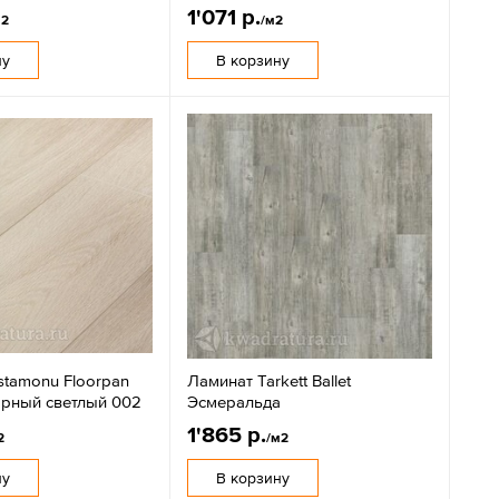
1'071 р.
м2
/м2
ну
В корзину
stamonu Floorpan
Ламинат Tarkett Ballet
орный светлый 002
Эсмеральда
1'865 р.
2
/м2
ну
В корзину