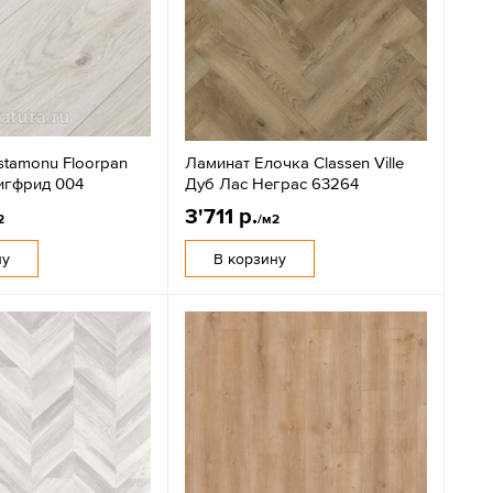
stamonu Floorpan
Ламинат Елочка Classen Ville
Зигфрид 004
Дуб Лас Неграс 63264
3'711 р.
2
/м2
ну
В корзину