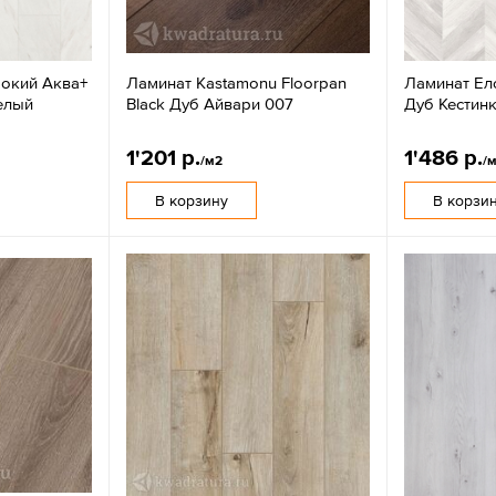
окий Аква+
Ламинат Kastamonu Floorpan
Ламинат Ел
елый
Black Дуб Айвари 007
Дуб Кестин
1'201 р.
1'486 р.
/м2
/
В корзину
В корзи