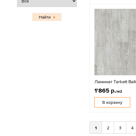
Найти
Ламинат Tarkett Bal
1'865 р.
/м2
В корзину
1
2
3
4