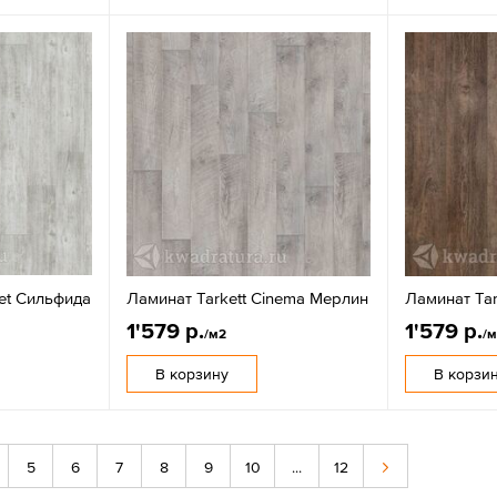
let Сильфида
Ламинат Tarkett Cinema Мерлин
Ламинат Tar
1'579 р.
1'579 р.
/м2
/
В корзину
В корзи
5
6
7
8
9
10
...
12