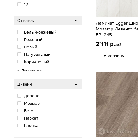
12
Оттенок
Ламинат Egger Шир
Мрамор Леванто б
Белый/бежевый
EPL245
Бежевый
2'111 р.
/м2
Серый
Натуральный
В корзину
Коричневый
Черный
Показать все
Дизайн
Дерево
Мрамор
Бетон
Паркет
Елочка