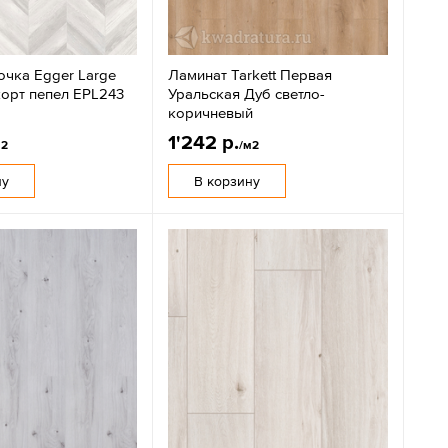
очка Egger Large
Ламинат Tarkett Первая
корт пепел EPL243
Уральская Дуб светло-
коричневый
1'242 р.
м2
/м2
ну
В корзину