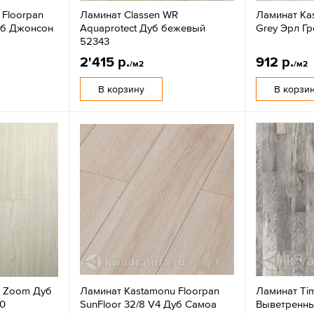
 Floorpan
Ламинат Classen WR
Ламинат Ka
Дуб Джонсон
Aquaprotect Дуб бежевый
Grey Эрл Г
52343
2'415 р.
912 р.
/м2
/м2
В корзину
В корзи
e Zoom Дуб
Ламинат Kastamonu Floorpan
Ламинат Ti
0
SunFloor 32/8 V4 Дуб Самоа
Выветренн