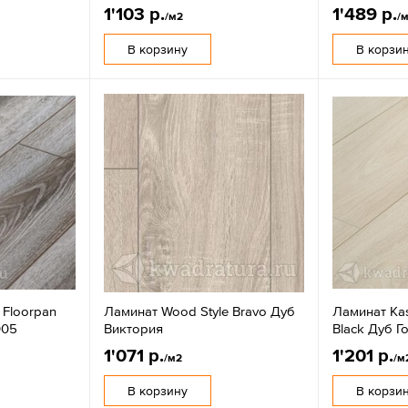
1'103 р.
1'489 р.
/м2
/
В корзину
В корзи
 Floorpan
Ламинат Wood Style Bravo Дуб
Ламинат Ka
005
Виктория
Black Дуб Г
1'071 р.
1'201 р.
/м2
/м
В корзину
В корзи