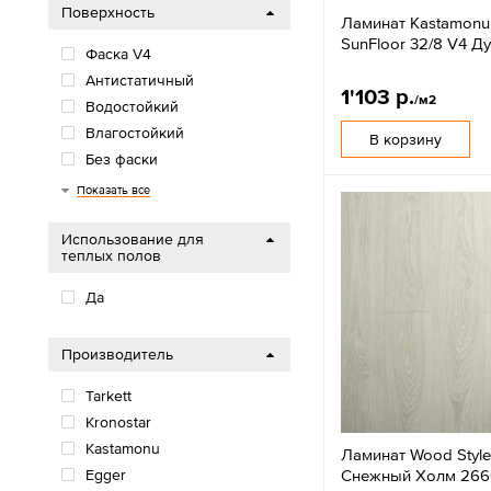
Поверхность
Ламинат Kastamonu
SunFloor 32/8 V4 
Фаска V4
Антистатичный
1'103 р.
/м2
Водостойкий
Влагостойкий
В корзину
Без фаски
Фаска U4
Показать все
Использование для
теплых полов
Да
Производитель
Tarkett
Kronostar
Kastamonu
Ламинат Wood Styl
Снежный Холм 266
Egger