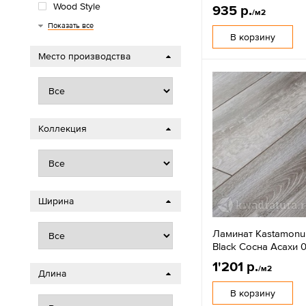
Wood Style
935 р.
/м2
Royce
AGT
Classen
Timber
Показать все
В корзину
Место производства
Коллекция
Ширина
Ламинат Kastamonu
Black Сосна Асахи 
1'201 р.
/м2
Длина
В корзину