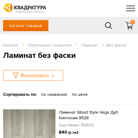
Ростов-на-Дону
Скидки
Контакты
ОТДЕЛОЧНЫЕ МАТЕРИАЛЫ
Доставка и оплата
0
Каталог товаров
+7 (863) 303-36-23
Готовые решения
Акции
в будние дни — с 9.00 до 19.00,
Сб, Вс — выходной
Каталог
|
Напольные покрытия
|
Ламинат
|
Без фаски
Отзывы
ЗАКАЗАТЬ ЗВОНОК
Ламинат без фаски
Вход
/
Регистрация
Фильтровать
Сортировать по:
по названию
по цене
Ламинат Wood Style Vega Дуб
Кантонам 9528
Код товара: 158663
840 р.
/м2