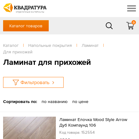
Ростов-на-Дону
Скидки
Контакты
ОТДЕЛОЧНЫЕ МАТЕРИАЛЫ
Доставка и оплата
0
Каталог товаров
+7 (863) 303-36-23
Готовые решения
Акции
в будние дни — с 9.00 до 19.00,
Сб, Вс — выходной
Каталог
|
Напольные покрытия
|
Ламинат
|
Отзывы
Для прихожей
ЗАКАЗАТЬ ЗВОНОК
Ламинат для прихожей
Вход
/
Регистрация
Фильтровать
Сортировать по:
по названию
по цене
Ламинат Елочка Wood Style Arrow
Дуб Компаунд 106
Код товара: 152554