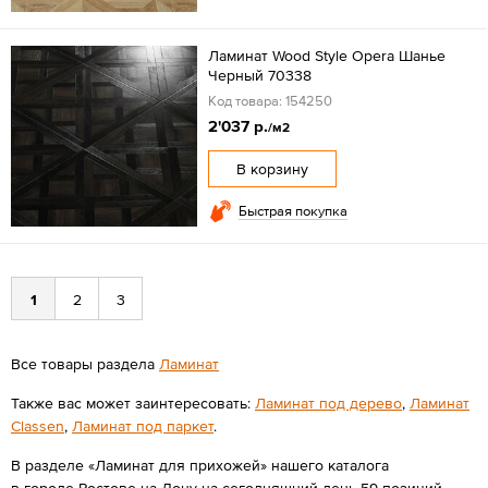
Ламинат Wood Style Opera Шанье
Черный 70338
Код товара: 154250
2'037 р.
/м2
В корзину
Быстрая покупка
1
2
3
Все товары раздела
Ламинат
Также вас может заинтересовать:
Ламинат под дерево
,
Ламинат
Classen
,
Ламинат под паркет
.
В разделе «Ламинат для прихожей» нашего каталога
в городе Ростове-на-Дону на сегодняшний день 59 позиций