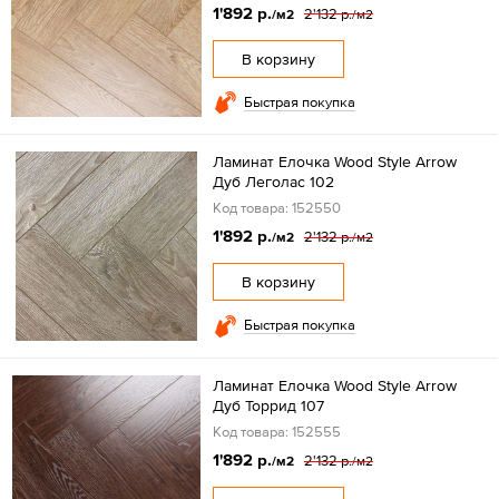
1'892 р.
2'132 р.
/м2
/м2
В корзину
Быстрая покупка
Ламинат Елочка Wood Style Arrow
Дуб Леголас 102
Код товара: 152550
1'892 р.
2'132 р.
/м2
/м2
В корзину
Быстрая покупка
Ламинат Елочка Wood Style Arrow
Дуб Торрид 107
Код товара: 152555
1'892 р.
2'132 р.
/м2
/м2