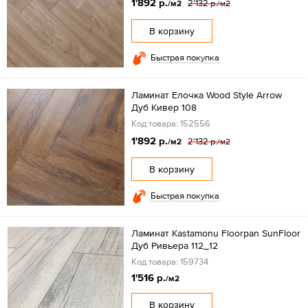
1'892 р.
2'132 р.
/м2
/м2
В корзину
Быстрая покупка
Ламинат Елочка Wood Style Arrow
Дуб Кивер 108
Код товара: 152556
1'892 р.
2'132 р.
/м2
/м2
В корзину
Быстрая покупка
Ламинат Kastamonu Floorpan SunFloor
Дуб Ривьера 112_12
Код товара: 159734
1'516 р.
/м2
В корзину