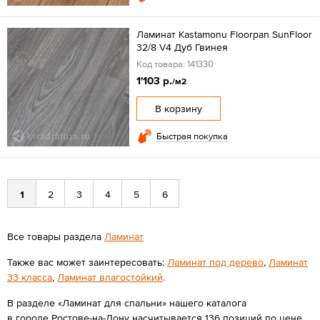
Ламинат Kastamonu Floorpan SunFloor
32/8 V4 Дуб Гвинея
Код товара: 141330
1'103 р.
/м2
В корзину
Быстрая покупка
1
2
3
4
5
6
Все товары раздела
Ламинат
Также вас может заинтересовать:
Ламинат под дерево
,
Ламинат
33 класса
,
Ламинат влагостойкий
.
В разделе «Ламинат для спальни» нашего каталога
в городе Ростове-на-Дону насчитывается 136 позиций по цене