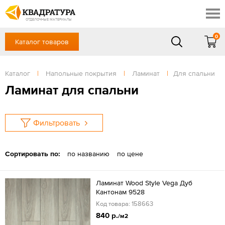
Ростов-на-Дону
Скидки
Контакты
ОТДЕЛОЧНЫЕ МАТЕРИАЛЫ
Доставка и оплата
0
Каталог товаров
+7 (863) 303-36-23
Готовые решения
Акции
в будние дни — с 9.00 до 19.00,
Сб, Вс — выходной
Каталог
|
Напольные покрытия
|
Ламинат
|
Для спальни
Отзывы
ЗАКАЗАТЬ ЗВОНОК
Ламинат для спальни
Вход
/
Регистрация
Фильтровать
Сортировать по:
по названию
по цене
Ламинат Wood Style Vega Дуб
Кантонам 9528
Код товара: 158663
840 р.
/м2