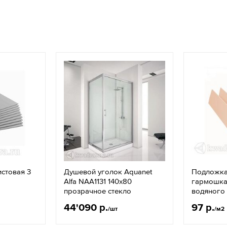
истовая 3
Душевой уголок Aquanet
Подложка 
Alfa NAA1131 140х80
гармошка
прозрачное стекло
водяного
44'090 р.
97 р.
/шт
/м2