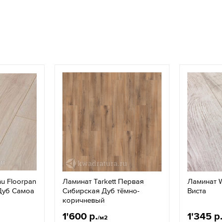
u Floorpan
Ламинат Tarkett Первая
Ламинат W
 Дуб Самоа
Сибирская Дуб тёмно-
Виста
коричневый
1'600 р.
1'345 р
/м2