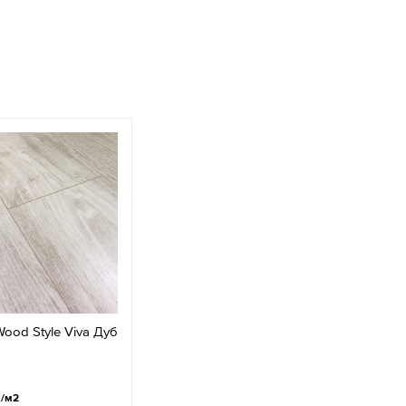
ood Style Viva Дуб
.
/м2