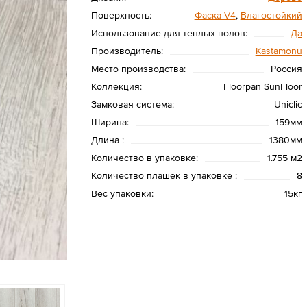
Поверхность:
Фаска V4
,
Влагостойкий
Использование для теплых полов:
Да
Производитель:
Kastamonu
Место производства:
Россия
Коллекция:
Floorpan SunFloor
Замковая система:
Uniclic
Ширина:
159мм
Длина :
1380мм
Количество в упаковке:
1.755 м2
Количество плашек в упаковке :
8
Вес упаковки:
15кг