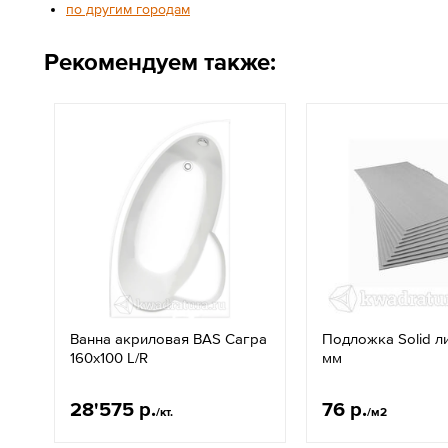
по другим городам
Рекомендуем также:
Ванна акриловая BAS Сагра
Подложка Solid л
160х100 L/R
мм
28'575 р.
76 р.
/кт.
/м2