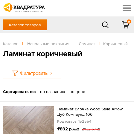
Ростов-на-Дону
Скидки
Контакты
ОТДЕЛОЧНЫЕ МАТЕРИАЛЫ
Доставка и оплата
0
Каталог товаров
+7 (863) 303-36-23
Готовые решения
Акции
в будние дни — с 9.00 до 19.00,
Сб, Вс — выходной
Каталог
|
Напольные покрытия
|
Ламинат
|
Коричневый
Отзывы
ЗАКАЗАТЬ ЗВОНОК
Ламинат коричневый
Вход
/
Регистрация
Фильтровать
Сортировать по:
по названию
по цене
Ламинат Елочка Wood Style Arrow
Дуб Компаунд 106
Код товара: 152554
1'892 р.
2'132 р.
/м2
/м2