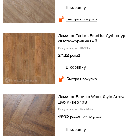
В корзину
Быстрая покупка
Ламинат Tarkett Estetika Дуб натур
светло-коричневый
Код товара: 115102
2'122 р.
/м2
В корзину
Быстрая покупка
Ламинат Елочка Wood Style Arrow
Дуб Кивер 108
Код товара: 152556
1'892 р.
2'132 р.
/м2
/м2
В корзину