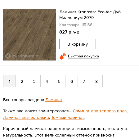
Ламинат Kronostar Eco-tec Дуб
Миллениум 2079
Код товара: 115186
827 р.
/м2
В корзину
Быстрая покупка
1
2
3
4
5
6
7
8
Все товары раздела
Ламинат
Также вас может заинтересовать:
Ламинат для теплого пола
,
Ламинат влагостойкий
,
Темный ламинат
.
Коричневый ламинат олицетворяет изысканность, теплоту и
натуральность. Этот великолепный оттенок привносит