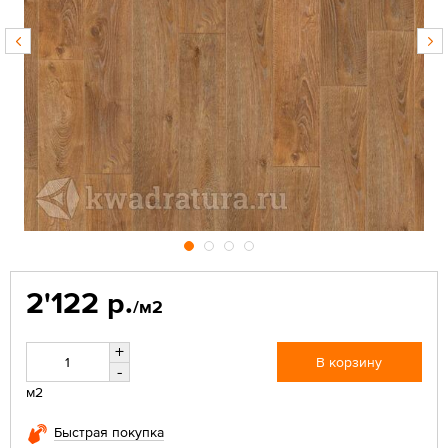
2'122 р.
/м2
+
В корзину
-
м2
Быстрая покупка