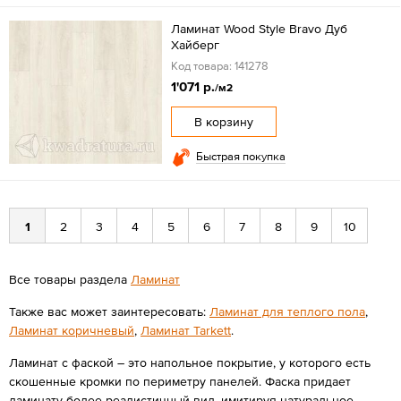
Ламинат Wood Style Bravo Дуб
Хайберг
Код товара: 141278
1'071 р.
/м2
В корзину
Быстрая покупка
1
2
3
4
5
6
7
8
9
10
Все товары раздела
Ламинат
Также вас может заинтересовать:
Ламинат для теплого пола
,
Ламинат коричневый
,
Ламинат Tarkett
.
Ламинат с фаской – это напольное покрытие, у которого есть
скошенные кромки по периметру панелей. Фаска придает
ламинату более реалистичный вид, имитируя натуральное