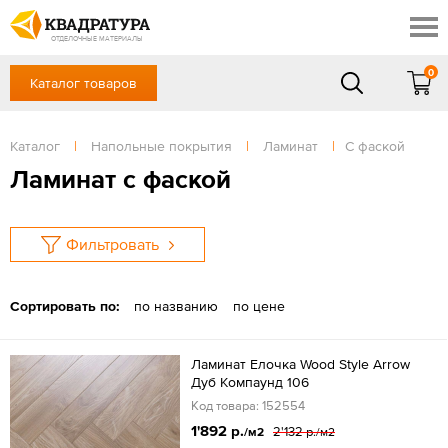
Ростов-на-Дону
Скидки
Контакты
ОТДЕЛОЧНЫЕ МАТЕРИАЛЫ
Доставка и оплата
0
Каталог товаров
+7 (863) 303-36-23
Готовые решения
Акции
в будние дни — с 9.00 до 19.00,
Сб, Вс — выходной
Каталог
|
Напольные покрытия
|
Ламинат
|
С фаской
Отзывы
ЗАКАЗАТЬ ЗВОНОК
Ламинат с фаской
Вход
/
Регистрация
Фильтровать
Сортировать по:
по названию
по цене
Ламинат Елочка Wood Style Arrow
Дуб Компаунд 106
Код товара: 152554
1'892 р.
2'132 р.
/м2
/м2