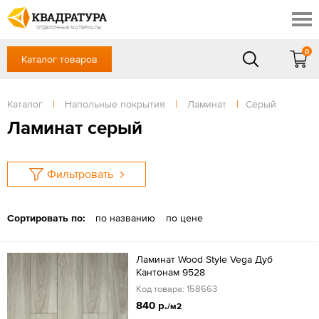
Ростов-на-Дону
Скидки
Контакты
ОТДЕЛОЧНЫЕ МАТЕРИАЛЫ
Доставка и оплата
0
Каталог товаров
+7 (863) 303-36-23
Готовые решения
Акции
в будние дни — с 9.00 до 19.00,
Сб, Вс — выходной
Каталог
|
Напольные покрытия
|
Ламинат
|
Серый
Отзывы
ЗАКАЗАТЬ ЗВОНОК
Ламинат серый
Вход
/
Регистрация
Фильтровать
Сортировать по:
по названию
по цене
Ламинат Wood Style Vega Дуб
Кантонам 9528
Код товара: 158663
840 р.
/м2