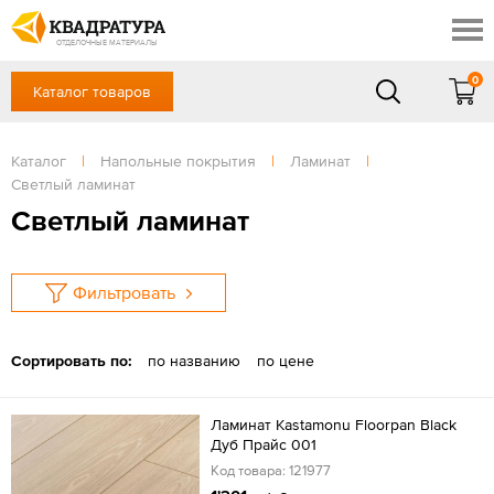
Ростов-на-Дону
Скидки
Контакты
ОТДЕЛОЧНЫЕ МАТЕРИАЛЫ
Доставка и оплата
0
Каталог товаров
+7 (863) 303-36-23
Готовые решения
Акции
в будние дни — с 9.00 до 19.00,
Сб, Вс — выходной
Каталог
|
Напольные покрытия
|
Ламинат
|
Отзывы
Светлый ламинат
ЗАКАЗАТЬ ЗВОНОК
Светлый ламинат
Вход
/
Регистрация
Фильтровать
Сортировать по:
по названию
по цене
Ламинат Kastamonu Floorpan Black
Дуб Прайс 001
Код товара: 121977