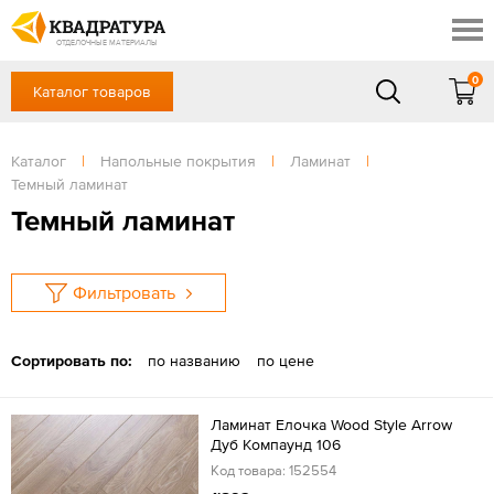
Ростов-на-Дону
Скидки
Контакты
ОТДЕЛОЧНЫЕ МАТЕРИАЛЫ
Доставка и оплата
0
Каталог товаров
+7 (863) 303-36-23
Готовые решения
Акции
в будние дни — с 9.00 до 19.00,
Сб, Вс — выходной
Каталог
|
Напольные покрытия
|
Ламинат
|
Отзывы
Темный ламинат
ЗАКАЗАТЬ ЗВОНОК
Темный ламинат
Вход
/
Регистрация
Фильтровать
Сортировать по:
по названию
по цене
Ламинат Елочка Wood Style Arrow
Дуб Компаунд 106
Код товара: 152554