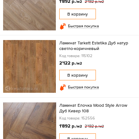
1'892 р.
2'132 р.
/м2
/м2
В корзину
Быстрая покупка
Ламинат Tarkett Estetika Дуб натур
светло-коричневый
Код товара: 115102
2'122 р.
/м2
В корзину
Быстрая покупка
Ламинат Елочка Wood Style Arrow
Дуб Кивер 108
Код товара: 152556
1'892 р.
2'132 р.
/м2
/м2
В корзину