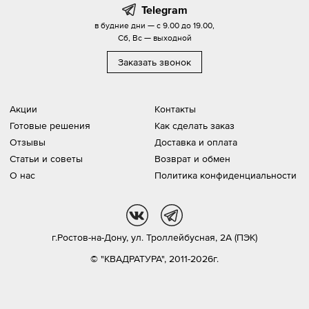
Telegram
в будние дни — с 9.00 до 19.00,
Сб, Вс — выходной
Заказать звонок
Акции
Контакты
Готовые решения
Как сделать заказ
Отзывы
Доставка и оплата
Статьи и советы
Возврат и обмен
О нас
Политика конфиденциальности
vk
tg
г.Ростов-на-Дону,
ул. Троллейбусная, 2А (ПЭК)
© "КВАДРАТУРА", 2011-2026г.