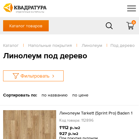
Ростов-на-Дону
Скидки
Контакты
ОТДЕЛОЧНЫЕ МАТЕРИАЛЫ
Доставка и оплата
0
Каталог товаров
+7 (863) 303-36-23
Готовые решения
Акции
в будние дни — с 9.00 до 19.00,
Сб, Вс — выходной
Каталог
|
Напольные покрытия
|
Линолеум
|
Под дерево
Отзывы
ЗАКАЗАТЬ ЗВОНОК
Линолеум под дерево
Вход
/
Регистрация
Фильтровать
Сортировать по:
по названию
по цене
Линолеум Tarkett (Sprint Pro) Baden 1
Код товара: 112896
1'112 р.
/м2
927 р.
/м2
При покупке рулоном