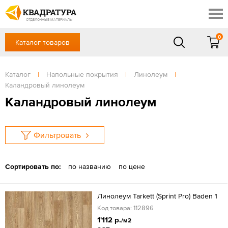
Ростов-на-Дону
Скидки
Контакты
ОТДЕЛОЧНЫЕ МАТЕРИАЛЫ
Доставка и оплата
0
Каталог товаров
+7 (863) 303-36-23
Готовые решения
Акции
в будние дни — с 9.00 до 19.00,
Сб, Вс — выходной
Каталог
|
Напольные покрытия
|
Линолеум
|
Отзывы
Каландровый линолеум
ЗАКАЗАТЬ ЗВОНОК
Каландровый линолеум
Вход
/
Регистрация
Фильтровать
Сортировать по:
по названию
по цене
Линолеум Tarkett (Sprint Pro) Baden 1
Код товара: 112896
1'112 р.
/м2