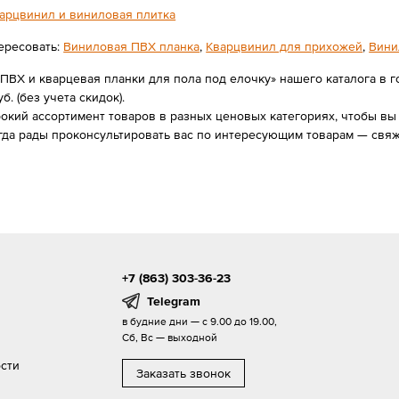
арцвинил и виниловая плитка
ересовать:
Виниловая ПВХ планка
,
Кварцвинил для прихожей
,
Вини
ПВХ и кварцевая планки для пола под елочку» нашего каталога в г
уб. (без учета скидок).
ий ассортимент товаров в разных ценовых категориях, чтобы вы в
гда рады проконсультировать вас по интересующим товарам — свяж
+7 (863) 303-36-23
Telegram
в будние дни — с 9.00 до 19.00,
Сб, Вс — выходной
сти
Заказать звонок