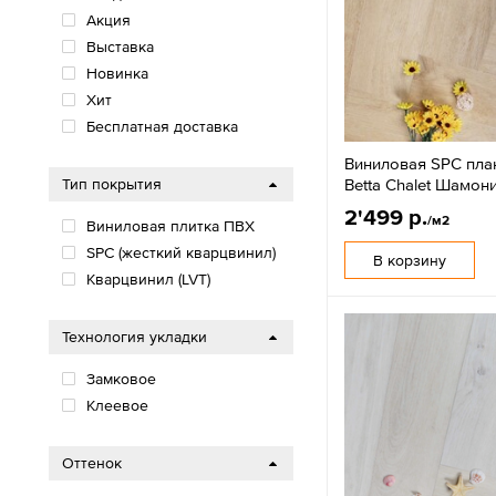
Акция
Выставка
Новинка
Хит
Бесплатная доставка
Виниловая SPC пла
Betta Chalet Шамон
Тип покрытия
2'499 р.
/м2
Виниловая плитка ПВХ
SPС (жесткий кварцвинил)
В корзину
Кварцвинил (LVT)
Технология укладки
Замковое
Клеевое
Оттенок