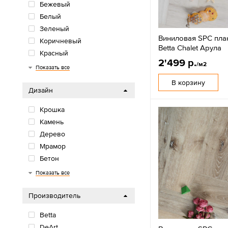
Бежевый
Белый
Зеленый
Виниловая SPC пла
Коричневый
Betta Chalet Арула
Красный
2'499 р.
/м2
Многоцветный
Оранжевый/желтый
Розовый/фиолетовый
Серый
Синий/голубой
Черный
Показать все
В корзину
Дизайн
Крошка
Камень
Дерево
Мрамор
Бетон
Елочка
Показать все
Производитель
Betta
DeArt