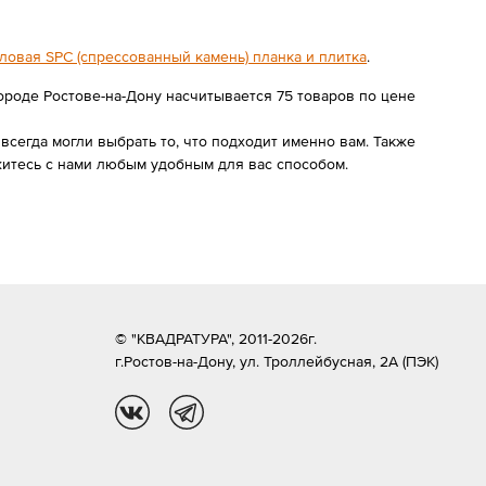
ловая SPС (спрессованный камень) планка и плитка
.
ороде Ростове-на-Дону насчитывается 75 товаров по цене
сегда могли выбрать то, что подходит именно вам. Также
итесь с нами любым удобным для вас способом.
© "КВАДРАТУРА", 2011-2026г.
г.Ростов-на-Дону,
ул. Троллейбусная, 2А (ПЭК)
vk
tg