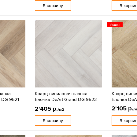
В корзину
В корзи
Акция
ланка
Кварц-виниловая планка
Кварц-вини
d DG 9521
Елочка DeArt Grand DG 9523
Елочка DeA
2'105 р.
2'405 р.
/
/м2
В корзину
В корзи