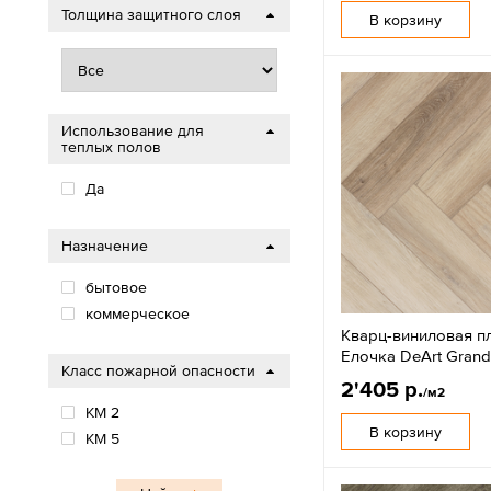
Толщина защитного слоя
В корзину
Использование для
теплых полов
Да
Назначение
бытовое
коммерческое
Кварц-виниловая п
Елочка DeArt Gran
Класс пожарной опасности
2'405 р.
/м2
КМ 2
В корзину
КМ 5