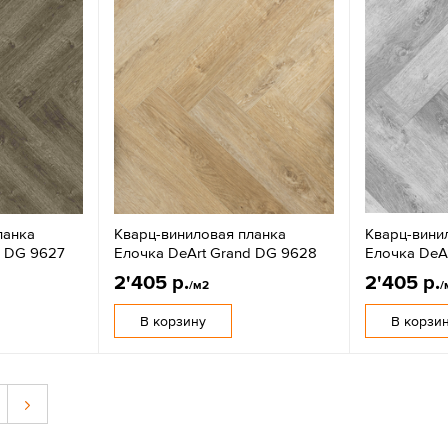
ланка
Кварц-виниловая планка
Кварц-вини
d DG 9627
Елочка DeArt Grand DG 9628
Елочка DeA
2'405 р.
2'405 р.
/м2
/
В корзину
В корзи