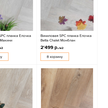
SPC планка Елочка
Виниловая SPC планка Елочка
t Макини
Betta Chalet Монблан
2'499 р.
м2
/м2
ну
В корзину