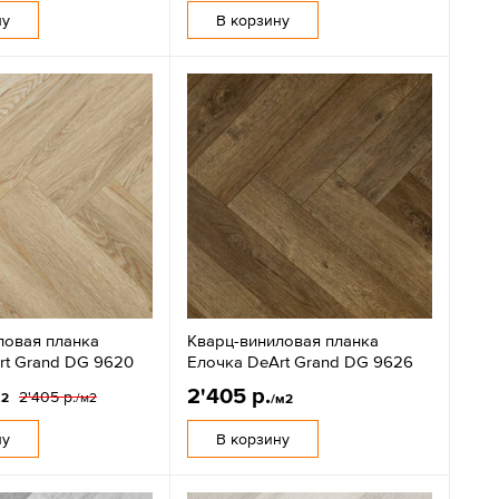
ну
В корзину
ловая планка
Кварц-виниловая планка
rt Grand DG 9620
Елочка DeArt Grand DG 9626
2'405 р.
2'405 р.
м2
/м2
/м2
ну
В корзину