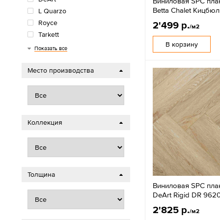
Виниловая SPC пла
Betta Chalet Кицбюл
L Quarzo
Royce
2'499 р.
/м2
Tarkett
В корзину
Timber
Кронапласт
Показать все
Место производства
Коллекция
Толщина
Виниловая SPC пла
DeArt Rigid DR 962
2'825 р.
/м2