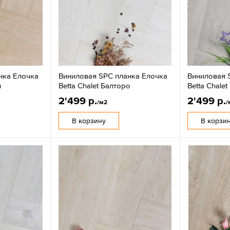
нка Елочка
Виниловая SPC планка Елочка
Виниловая 
и
Betta Chalet Балторо
Betta Chale
2'499 р.
2'499 р.
/м2
/
В корзину
В корзи