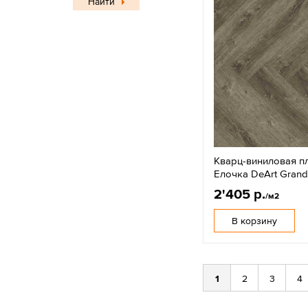
Найти
Кварц-виниловая п
Елочка DeArt Gran
2'405 р.
/м2
В корзину
1
2
3
4