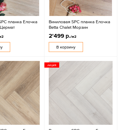
SPC планка Елочка
Виниловая SPC планка Елочка
t Цермат
Betta Chalet Морзин
2'499 р.
м2
/м2
ну
В корзину
Акция