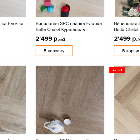
нка Елочка
Виниловая SPC планка Елочка
Виниловая 
Betta Chalet Куршавель
Betta Chale
2'499 р.
2'499 р.
/м2
/
В корзину
В корзи
Акция