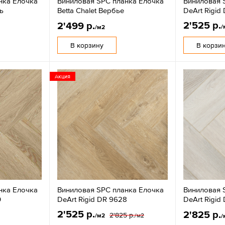
нка Елочка
Виниловая SPC планка Елочка
Виниловая 
ь
Betta Chalet Вербье
DeArt Rigid
2'525 р.
2'499 р.
/
/м2
В корзину
В корзи
Акция
нка Елочка
Виниловая SPC планка Елочка
Виниловая 
0
DeArt Rigid DR 9628
DeArt Rigid
2'525 р.
2'825 р.
2'825 р.
/м2
/м2
/