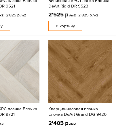
SPC планка Елочка
Виниловая SPC планка Елочка
 DR 9521
DeArt Rigid DR 9523
2'525 р.
2'825 р.
2'825 р.
м2
/м2
/м2
/м2
ну
В корзину
SPC планка Елочка
Кварц-виниловая планка
 DR 9721
Елочка DeArt Grand DG 9420
2'405 р.
м2
/м2